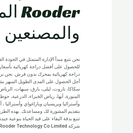
oder
والمصنعين و
نحن نتبع مبدأ الإدارة المتمثل في الجودة ا
للحصول على أفضل دراجة كهربائية بأسعار مع
دراجة كهربائية بمحرك بدون فرش. نحن نرح
أجل الحصول على المدى الطويل المبهر بشك
سكاكا، تاروت، ليلى، بارق، سيهات، الرياض،
وأستراليا وبريسبان وباراغواي وأستراليا ، 
تتبع بدقة البقاء على قيد الحياة بنوعية جي
شركة Shenzhen Rooder Technology Co Limited والتحدث عن الأعمال. نحن نبحث عن المزيد والمزيد من العملاء لخلق المستقبل المجيد.