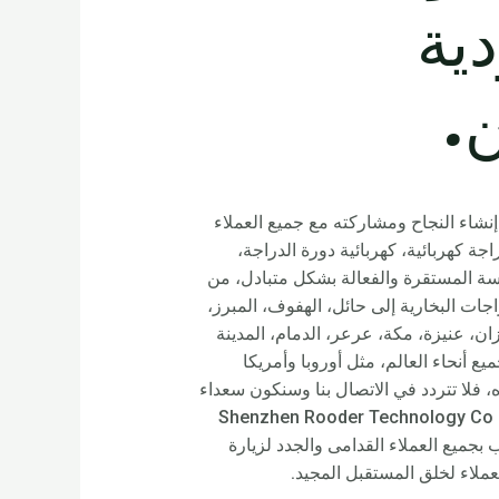
دية
.
 إنشاء النجاح ومشاركته مع جميع العملاء
ة كهربائية، كهربائية دورة الدراجة،
سة المستقرة والفعالة بشكل متبادل، من
ت البخارية إلى حائل، الهفوف، المبرز،
ن، عنيزة، مكة، عرعر، الدمام، المدينة
يرها، ستقوم دراجات Rooder citycoco أيضًا بتوريدها إلى جميع أنحاء العالم، مثل أوروبا وأمريكا
ه، فلا تتردد في الاتصال بنا وسنكون سعداء
تك. بهذه الطريقة سنزودك بكل المعرفة اللازمة لاتخاذ القرار الأفضل. شركة Shenzhen Rooder Technology Co Limited
 بجميع العملاء القدامى والجدد لزيارة