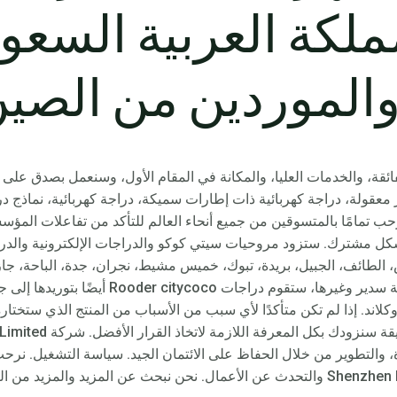
Ro المملكة العربية السعو
الموردين من الصين
لفائقة، والخدمات العليا، والمكانة في المقام الأول، وسنعمل بصدق على
قولة، دراجة كهربائية ذات إطارات سميكة، دراجة كهربائية، نماذج دراج
ب تمامًا بالمتسوقين من جميع أنحاء العالم للتأكد من تفاعلات المؤس
ل مشترك. ستزود مروحيات سيتي كوكو والدراجات الإلكترونية والدراجا
 الطائف، الجبيل، بريدة، تبوك، خميس مشيط، نجران، جدة، الباحة، جازا
المنورة، أبها، رياض الخبراء، الدرعية، حوطة سدير وغ
أوكلاند. إذا لم تكن متأكدًا لأي سبب من الأسباب من المنتج الذي ستختار
بتقديم المشورة لك ومساعد
دة، والتطوير من خلال الحفاظ على الائتمان الجيد. سياسة التشغيل. نرحب