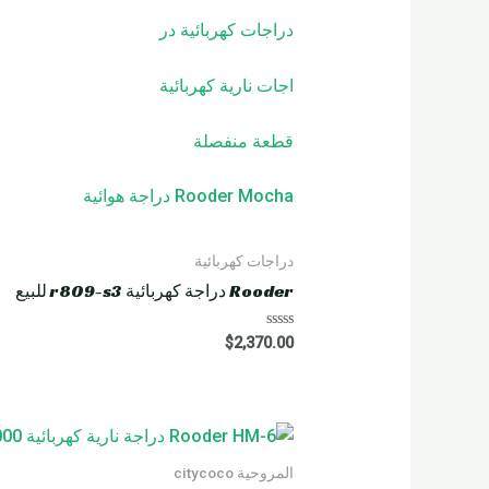
دراجات كهربائية
در
اجات نارية كهربائية
قطعة منفصلة
Rooder Mocha دراجة هوائية
دراجات كهربائية
Rooder دراجة كهربائية r809-s3 للبيع
R
$
2,370.00
a
t
e
d
0
o
u
t
o
المروحية citycoco
f