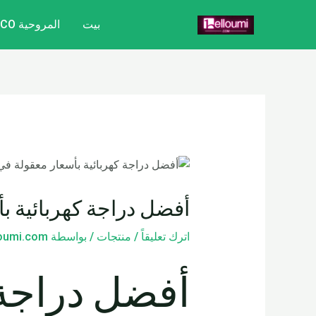
خطي
تصفّح
بيت
المروحية CITYCOCO
لى
المقالات
لمحتوى
أفضل دراجة كهربائية بأ
اترك تعليقاً
/
منتجات
/ بواسطة
loumi.com
أفضل دراجة 