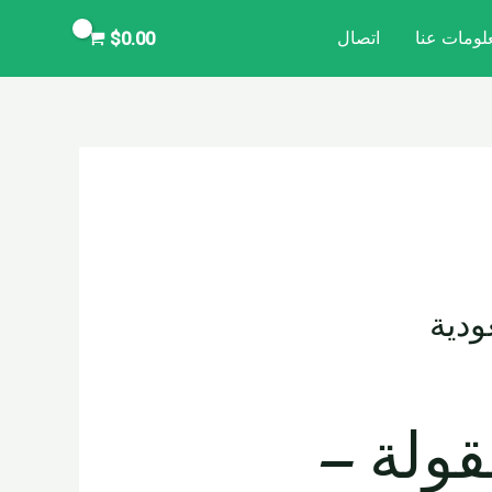
لومات عنا
اتصال
$
0.00
ودية
قولة –