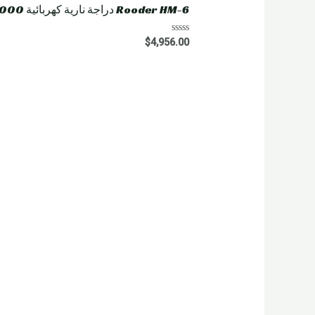
5
Rooder HM-6 دراجة نارية كهربائية 4000 واط 60 أمبير
R
$
4,956.00
a
t
e
d
0
o
u
t
o
f
5