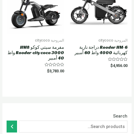
المروحية citycoco
المروحية citycoco
Rooder HM-6 دراجة نارية
مفرمة سيتي كوكو HM8
كهربائية 4000 واط 60 أمبير
Rooder citycoco 3000 واط
40 أمبير
Rated
$
4,956.00
0
Rated
$
3,783.00
out
0
of
out
5
of
5
Search