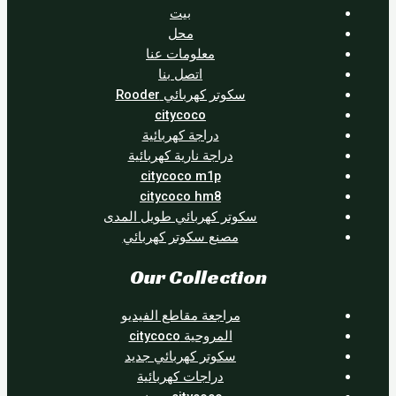
بيت
محل
معلومات عنا
اتصل بنا
سكوتر كهربائي Rooder
citycoco
دراجة كهربائية
دراجة نارية كهربائية
citycoco m1p
citycoco hm8
سكوتر كهربائي طويل المدى
مصنع سكوتر كهربائي
Our Collection
مراجعة مقاطع الفيديو
المروحية citycoco
سكوتر كهربائي جديد
دراجات كهربائية