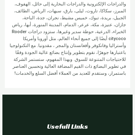
ات الإلكترونية والدراجات البخارية إلى حائل، الهفوف،
 سكاكا، تاروت، ليلى، بارق، سيهات، الرياض، الطائف،
 بريدة، تبوك، خميس مشيط، نجران، جدة، الباحة،
عنيزة، مكة، عرعر، الدمام، المدينة المنورة، أبها، رياض
الخبراء، الدرعية، حوطة سدير وغيرها، ستزود دراجات Rooder
citycoco أيضًا إلى جميع أنحاء العالم، مثل أوروبا وأمريكا
يا وفانكوفر وأفغانستان والمجر ، مقدونيا. مع التكنولوجيا
ها جوهرًا، نقوم بتطوير وإنتاج بضائع عالية الجودة وفقًا
اجات المتنوعة للسوق. وبهذا المفهوم، ستستمر الشركة
ر البضائع ذات القيم المضافة العالية وتحسين العناصر
ر، وستقدم للعديد من العملاء أفضل السلع والخدمات!
Usefull Links