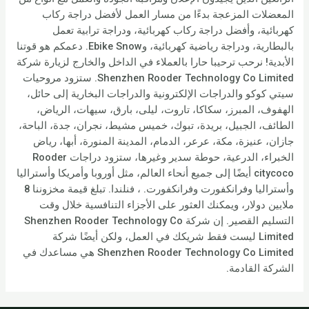
المعضلات المزعجة بدءًا من مسار العمل لأفضل دراجة ركاب
كهربائية، وأفضل دراجة ركاب كهربائية، ودراجة ترابية تعمل
بالبطارية، ودراجة رياضية كهربائية، وEbike Snow. دعمكم هو قوتنا
الأبدية! نرحب ترحيبا حارا بالعملاء في الداخل والخارج لزيارة شركة
Shenzhen Rooder Technology Co Limited. ستزود مروحيات
سيتي كوكو والدراجات الإلكترونية والدراجات البخارية إلى حائل،
الهفوف، المبرز، سكاكا، تاروت، ليلى، بارق، سيهات، الرياض،
الطائف، الجبيل، بريدة، تبوك، خميس مشيط، نجران، جدة، الباحة،
جازان، عنيزة، مكة، عرعر، الدمام، المدينة المنورة، أبها، رياض
الخبراء، الدرعية، حوطة سدير وغيرها، ستزود دراجات Rooder
citycoco أيضًا إلى جميع أنحاء العالم، مثل أوروبا وأمريكا وأستراليا
وأستراليا وفرانكفورت وفرانكفورت. ، فنلندا. تبلغ قيمة مخزوننا 8
ملايين دولار، ويمكنك العثور على الأجزاء التنافسية خلال وقت
التسليم القصير. إن شركة Shenzhen Rooder Technology Co
Limited ليست فقط شريكك في العمل، ولكن أيضًا شركة
Shenzhen Rooder Technology Co Limited هي مساعدك في
الشركة القادمة.