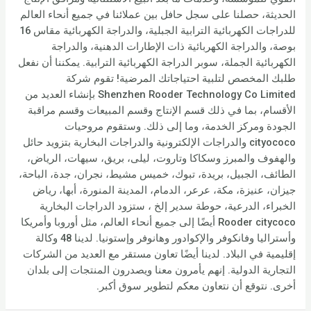
الحديثة، حصلنا على سجل حافل بين عملائنا في جميع أنحاء العالم
للدراجات الكهربائية الترابية الجبلية، والدراجة الكهربائية مقاس 16
بوصة، والدراجة الكهربائية ذات الإطارات الدهنية، والدراجة
الكهربائية الجملة، سوبر الدراجة الكهربائية الترابية. يمكننا أن نفعل
طلبك المخصص لتلبية احتياجاتك المرضية! تقوم شركة
Shenzhen Rooder Technology Co Limited بإنشاء العديد من
الأقسام، بما في ذلك قسم الإنتاج وقسم المبيعات وقسم مراقبة
الجودة ومركز الخدمة، وما إلى ذلك. وستقوم مروحيات
cityococo والدراجات الإلكترونية والدراجات البخارية بتزويد حائل
والهفوف والمبرز وسكاكا وتاروت، ليلى، بريق، سيهات، الرياض،
الطائف، الجبيل، بريدة، تبوك، خميس مشيط، نجران، جدة، الباحة،
جيزان، عنيزة، مكة، عرعر، الدمام، المدينة المنورة، أبها، رياض
الخبراء، الدرعية، حوطة سدير إلخ ، ستزود الدراجات البخارية
Rooder citycoco أيضًا إلى جميع أنحاء العالم، مثل أوروبا وأمريكا
وأستراليا وفانكوفر والإكوادور وهانوفر وإستونيا. لدينا 48 وكالة
إقليمية في البلاد. لدينا أيضًا تعاون مستقر مع العديد من الشركات
التجارية الدولية. إنهم يأمرون معنا ويصدرون المنتجات إلى بلدان
أخرى. نتوقع أن نتعاون معكم لتطوير سوق أكبر.