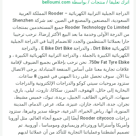
اترك تعليقاً
/
منتجات
/ بواسطة
belloumi.com
الدراجة الجبلية الترابية الكهربائية – Rooder المملكة العربية
السعودية، المصنعين والمصنع في الصين. تعد شركة Shenzhen
Rooder Technology Co Limited جميع المستخدمين بمنتجات
من الدرجة الأولى وخدمة ما بعد البيع الأكثر إرضاءً. نرحب ترحيبا
حارا بعملائنا المنتظمين والجدد للانضمام إلينا في الدراجة الجبلية
الكهربائية Dirt Bike ، والدراجة E Bike Dirt Bike ، والدراجة
الكهربائية الكبيرة بالجملة ، والدراجة الترابية الكهربائية الكبيرة ، و
750w Fat Tyre Ebike. نحن نرحب بإخلاص بجميع الضيوف لإقامة
علاقات تجارية معنا على أساس المنفعة المتبادلة. يرجى الاتصال
بنا الآن. سوف تحصل على ردنا المهني في غضون 8 ساعات.
ستزود مروحيات سيتي كوكو والدراجات الإلكترونية والدراجات
البخارية إلى حائل، الهفوف، المبرز، سكاكا، تاروت، ليلى، بارق،
سيهات، الرياض، الطائف، الجبيل، بريدة، تبوك، خميس مشيط،
نجران، جدة، الباحة، جازان، عنيزة، مكة، عرعر، الدمام، المدينة
المنورة، أبها، رياض الخبراء، الدرعية، حوطة سدير وغيرها، ستزود
دراجات Rooder citycoco أيضًا إلى جميع أنحاء العالم، مثل أوروبا
وأمريكا وأستراليا وروتردام وزيمبابوي ومومباسا ، أوروبية. تم
تصميم أنشطتنا وعملياتنا التجارية للتأكد من أن عملائنا لديهم