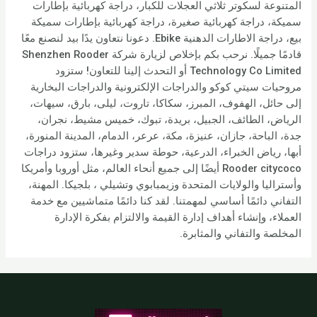
المتنوعة لسكوتر ثلاثي العجلات للكبار، دراجة كهربائية بإطارات
سميكة، دراجة كهربائية صغيرة، دراجة كهربائية بإطارات سميكة
بيع، دراجة الاطارات الدهنية Ebike. دعونا نتعاون يدًا بيد لنصنع معًا
قادمًا جميلًا. نرحب بكم بإخلاص لزيارة شركة Shenzhen Rooder
Technology Co Limited أو التحدث إلينا للتعاون! ستزود
مروحيات سيتي كوكو والدراجات الإلكترونية والدراجات البخارية
إلى حائل، الهفوف، المبرز، سكاكا، تاروت، ليلى، بارق، سيهات،
الرياض، الطائف، الجبيل، بريدة، تبوك، خميس مشيط، نجران،
جدة، الباحة، جازان، عنيزة، مكة، عرعر، الدمام، المدينة المنورة،
أبها، رياض الخبراء، الدرعية، حوطة سدير وغيرها، ستزود دراجات
Rooder citycoco أيضًا إلى جميع أنحاء العالم، مثل أوروبا وأمريكا
وأستراليا والولايات المتحدة وزيمبابوي وتشيلي ، بلجيكا. المهنة،
التفاني دائمًا أساسي لمهمتنا. لقد كنا دائمًا متماشيين مع خدمة
العملاء، وإنشاء أهداف إدارة القيمة والالتزام بفكرة الإدارة
المخلصة والتفاني والمثابرة.