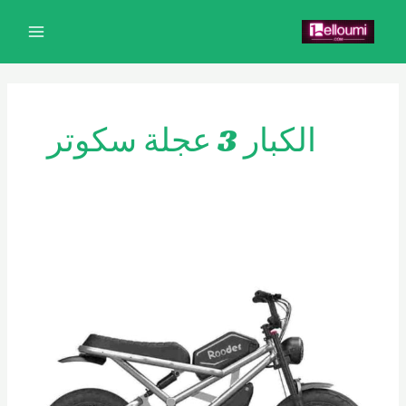
خطي
MAIN
لى
MENU
لمحتوى
الكبار 3 عجلة سكوتر