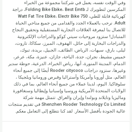
وفي الوقت نفسه، يعمل في شركتنا مجموعة من الخبراء
المكرسين لتطويرك لـ Folding Bike Ebike، Best Emtb، دراجة
كهربائية قابلة للطي، 750 Watt Fat Tire Ebike، Electr Bike
Adult. نرحب بالعملاء الجدد والقدامى من جميع مناحي الحياة
للاتصال بنا لمعرفة العلاقات التجارية المستقبلية وتحقيق النجاح
المتبادل! ستزود مروحيات سيتي كوكو والدراجات الإلكترونية
والدراجات البخارية إلى حائل، الهفوف، المبرز، سكاكا، تاروت،
ليلى، بارق، سيهات، الرياض، الطائف، الجبيل، بريدة، تبوك،
خميس مشيط، نجران، جدة، الباحة، جازان، عنيزة، مكة، عرعر،
الدمام، المدينة المنورة، أبها، رياض الخبراء، الدرعية، حوطة سدير
وغيرها، ستزود دراجات Rooder citycoco أيضًا إلى جميع أنحاء
العالم، مثل أوروبا وأمريكا وأستراليا وقبرص ورومانيا وبلجيكا ،
سلوفاكيا. اليوم، لدينا عملاء من جميع أنحاء العالم، بما في ذلك
الولايات المتحدة الأمريكية وروسيا وإسبانيا وإيطاليا وسنغافورة
وماليزيا وتايلاند وبولندا وإيران والعراق. تتمثل مهمة شركة
Shenzhen Rooder Technology Co Limited في تقديم منتجات
عالية الجودة بأفضل الأسعار. لقد كنا نتطلع إلى التعامل معكم.