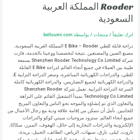
Rooder المملكة العربية
السعودية
اترك تعليقاً
/
منتجات
/ بواسطة
belloumi.com
دراجة قابلة للطي E Bike – Rooder المملكة العربية السعودية،
مصنع الصين والمصنعين. نتيجة لتخصصنا ووعينا بالخدمة، فازت
شركة Shenzhen Rooder Technology Co Limited بسمعة
طيبة بين العملاء في جميع أنحاء العالم لدراجة E Bike القابلة
للطي، والدراجات الكهربائية المباشرة، وسعر الدراجة الترابية E،
والدراجة الكهربائية لجميع التضاريس، والدراجة الكهربائية كاملة
السرعة الدراجة الترابية. تعمل شركة Shenzhen Rooder
Technology Co Limited بمبدأ التشغيل القائم على النزاهة
والتعاون الذي تم إنشاؤه والموجه نحو الناس والتعاون المربح
للجانبين. نأمل أن نتمكن من إقامة علاقة ودية مع رجال الأعمال من
جميع أنحاء العالم. ستزود مروحيات سيتي كوكو والدراجات
الإلكترونية والدراجات البخارية إلى حائل، الهفوف، المبرز، سكاكا،
تاروت، ليلى، بارق، سيهات، الرياض، الطائف، الجبيل، بريدة،
تبوك، خميس مشيط، نجران، جدة، الباحة، جازان، عنيزة، مكة،