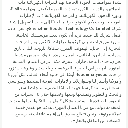
بشدة بمواصفات الجودة الخاصة بهم للدراجة الكهربائية ذات
العجلتين، والدراجة الكهربائية ذات القيمة الأفضل، ودراجة E Mtb،
ودورة الدهون الكهربائية، والدراجة الكهربائية ذات الإطارات
العريضة. نرحب بكم لتكونوا جزءًا منا جنبًا إلى جنب لتسهيل إنشاء
شركة yShenzhen Rooder Technology Co Limited. نحن عادة
أفضل شريك لك عندما تريد أن يكون لديك مؤسستك الخاصة.
ستزود مروحيات سيتي كوكو والدراجات الإلكترونية والدراجات
البخارية إلى حائل، الهفوف، المبرز، سكاكا، تاروت، ليلى، بارق،
سيهات، الرياض، الطائف، الجبيل، بريدة، تبوك، خميس مشيط،
نجران، جدة، الباحة، جازان، عنيزة، مكة، عرعر، الدمام، المدينة
المنورة، أبها، رياض الخبراء، الدرعية، حوطة سدير وغيرها، ستزود
دراجات Rooder citycoco أيضًا إلى جميع أنحاء العالم، مثل أوروبا
وأمريكا وأستراليا وسوازيلاند والإمارات العربية المتحدة وسوانسي
، سنغافورة. لقد كرسنا جهودنا تمامًا لتصميم منتجات الشعر
والبحث والتطوير وتصنيعها وبيعها وخدمتها خلال 10 سنوات من
التطوير. لقد قدمنا ونستفيد بشكل كامل من التكنولوجيا والمعدات
المتقدمة دوليا، مع مزايا العمال المهرة. هدفنا هو تقديم خدمة
عملاء موثوقة. ونحن نتطلع بصدق إلى إقامة علاقات تجارية مع
الأصدقاء من الداخل والخارج.