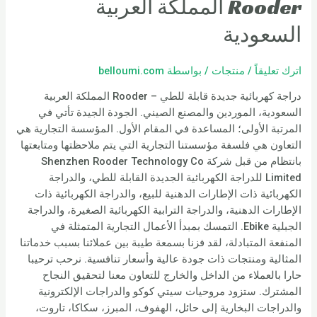
Rooder المملكة العربية
السعودية
اترك تعليقاً
/
منتجات
/ بواسطة
belloumi.com
دراجة كهربائية جديدة قابلة للطي – Rooder المملكة العربية
السعودية، الموردين والمصنع الصيني. الجودة الجيدة تأتي في
المرتبة الأولى؛ المساعدة في المقام الأول. المؤسسة التجارية هي
التعاون هي فلسفة مؤسستنا التجارية التي يتم ملاحظتها ومتابعتها
بانتظام من قبل شركة Shenzhen Rooder Technology Co
Limited للدراجة الكهربائية الجديدة القابلة للطي، والدراجة
الكهربائية ذات الإطارات الدهنية للبيع، والدراجة الكهربائية ذات
الإطارات الدهنية، والدراجة الترابية الكهربائية الصغيرة، والدراجة
الجبلية Ebike. التمسك بمبدأ الأعمال التجارية المتمثلة في
المنفعة المتبادلة، لقد فزنا بسمعة طيبة بين عملائنا بسبب خدماتنا
المثالية ومنتجات ذات جودة عالية وأسعار تنافسية. نرحب ترحيبا
حارا بالعملاء من الداخل والخارج للتعاون معنا لتحقيق النجاح
المشترك. ستزود مروحيات سيتي كوكو والدراجات الإلكترونية
والدراجات البخارية إلى حائل، الهفوف، المبرز، سكاكا، تاروت،