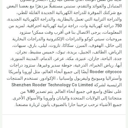
المتبادل والفوائد والتقدم، سنبني مستقبلًا مزدهرًا مع بعضنا البعض
مع شركتك الموقرة للدراجة الكهربائية الجديدة القابلة للطي،
والدراجة الترابية التي تعمل بالبطارية، والدراجة الكهربائية الجديدة،
750 دراجة كهربائية وات، دراجة ترابية كهربائية احترافية. لمزيد من
المعلومات، يرجى الاتصال بنا في أقرب وقت ممكن! ستزود
مروحيات سيتي كوكو والدراجات الإلكترونية والدراجات البخارية
إلى حائل، الهفوف، المبرز، سكاكا، تاروت، ليلى، بارق، سيهات،
الرياض، الطائف، الجبيل، بريدة، تبوك، خميس مشيط، نجران،
جدة، الباحة، جازان، عنيزة، مكة، عرعر، الدمام، المدينة المنورة،
أبها، رياض الخبراء، الدرعية، حوطة سدير وغيرها، ستزود دراجات
Rooder citycoco أيضًا إلى جميع أنحاء العالم، مثل أوروبا وأمريكا
وأستراليا وميونيخ وليفربول وإسبانيا ، الإكوادور. تستخدم المنتجات
الرئيسية لشركة Shenzhen Rooder Technology Co Limited
على نطاق واسع في جميع أنحاء العالم. يتم تصدير 80% من
منتجاتنا إلى الولايات المتحدة واليابان وأوروبا والأسواق الأخرى.
جميع الأشياء نرحب ترحيبا حارا بالضيوف يأتون لزيارة مصنعنا.