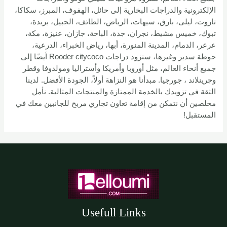
الإلكترونية والدراجات البخارية إلى حائل، الهفوف، المبرز، سكاكا،
تاروت، ليلى، بارق، سيهات، الرياض، الطائف، الجبيل، بريدة،
تبوك، خميس مشيط، نجران، جدة، الباحة، جازان، عنيزة، مكة،
عرعر، الدمام، المدينة المنورة، أبها، رياض الخبراء، الدرعية،
حوطة سدير وغيرها، ستزود دراجات Rooder citycoco أيضًا إلى
جميع أنحاء العالم، مثل أوروبا وأمريكا وأستراليا ومولدوفا وقطر
وجرينلاند ، جورجيا. مبدأنا هو النزاهة أولاً، الجودة الأفضل. لدينا
الثقة في تزويدك بالخدمة الممتازة والمنتجات المثالية. نأمل
مخلصين أن نتمكن من إقامة تعاون تجاري مربح للجانبين معك في
المستقبل!
Usefull Links