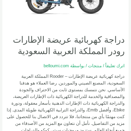
دراجة كهربائية عريضة الإطارات
رودر المملكة العربية السعودية
اترك تعليقاً
/
منتجات
/ بواسطة
belloumi.com
دراجة كهربائية عريضة الإطارات – Rooder المملكة العربية
السعودية، المصنع الصيني والموردين. رضا العملاء هو هدفنا
الأساسي. نحن نتمسك بمستوى ثابت من الاحتراف والجودة
والمصداقية والخدمة للدراجة الكهربائية ذات الإطارات العريضة،
والدراجة الكهربائية ذات الإطارات الدهنية بأسعار معقولة، ودورة
Ebike، وأفضل Emtb، والدراجة الترابية الكهربائية طويلة المدى. إذا
كنت مهتمًا بأي من منتجاتنا، فلا تتردد في الاتصال بنا للحصول على
مزيد من التفاصيل. نأمل أن نتعاون مع المزيد من الأصدقاء من
جميع أنحاء العالم. ستزود مروحيات سيتي كوكو والدراجات