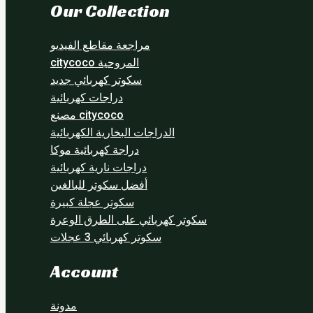
Our Collection
مراجعة مقاطع الفيديو
المروحية citycoco
سكوتر كهربائي جديد
دراجات كهربائية
citycoco مصنع
الدراجات البخارية الكهربائية
دراجة كهربائية موكا
دراجات نارية كهربائية
أفضل سكوتر للبالغين
سكوتر عجلة كبيرة
سكوتر كهربائي على الطرق الوعرة
سكوتر كهربائي 3 عجلات
Account
مدونة