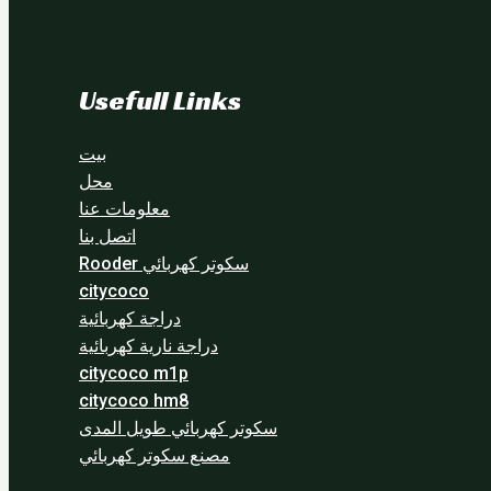
Usefull Links
بيت
محل
معلومات عنا
اتصل بنا
سكوتر كهربائي Rooder
citycoco
دراجة كهربائية
دراجة نارية كهربائية
citycoco m1p
citycoco hm8
سكوتر كهربائي طويل المدى
مصنع سكوتر كهربائي