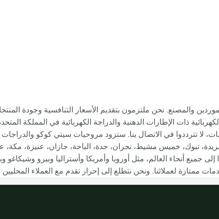
عربية السعودية، الصين الموردين والمصنع. نحن ملتزمون بتقديم الأسعار التنافسية وجو
ت، لا تترددوا في الاتصال بنا. ستزود مروحيات سيتي كوكو والدراجات ال
ريدة، تبوك، خميس مشيط، نجران، جدة، الباحة، جازان، عنيزة، مكة، عرعر
، حوطة سدير وغيرها، ستزود دراجات Rooder citycoco أيضًا إلى جميع أنحاء العالم، مثل أوروبا وأمريكا وأست
ت ممتازة لعملائنا. ونحن نتطلع إلى إحراز تقدم مع العملاء المحليين و