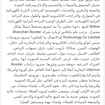
تشمل التسويق والمبيعات والتصميم والإنتاج ومراقبة الجودة
والتعبئة والتخزين والخدمات اللوجستية للدراجات النارية الكهربائية
في الشوارع، والدراجات الإلكترونية للبيع، وأطول مدى الدراجة
الترابية الكهربائية، على الطرق الوعرة الدراجة الترابية الكهربائية،
Ebikes للبيع. دعونا نتعاون يداً بيد لنصنع مستقبلاً جميلاً بشكل
مشترك. نرحب بكم بإخلاص لزيارة شركة Shenzhen Rooder
Technology Co Limited أو الاتصال بنا للتعاون! ستزود مروحيات
سيتي كوكو والدراجات الإلكترونية والدراجات البخارية إلى حائل،
الهفوف، المبرز، سكاكا، تاروت، ليلى، بارق، سيهات، الرياض،
الطائف، الجبيل، بريدة، تبوك، خميس مشيط، نجران، جدة، الباحة،
جازان، عنيزة، مكة، عرعر، الدمام، المدينة المنورة، أبها، رياض
الخبراء، الدرعية، حوطة سدير وغيرها، ستزود دراجات Rooder
citycoco البخارية أيضًا إلى جميع أنحاء العالم، مثل أوروبا وأمريكا
وأستراليا وفرانكفورت وسانت بطرسبرغ ، تورونتو، المكسيك.
منتجاتنا تحظى بشعبية كبيرة في العالم، مثل أمريكا الجنوبية
وأفريقيا وآسيا وما إلى ذلك. تقوم الشركات بإنشاء منتجات من
الدرجة الأولى كهدف، وتسعى جاهدة لتزويد العملاء بمنتجات عالية
الجودة، وتوفير خدمة ما بعد البيع عالية الجودة والدعم الفني،
والمنفعة المتبادلة للعملاء، وإنشاء مهنة ومستقبل أفضل!