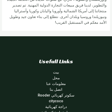
والتطوير، لدينا فريق مبيعات التجارة الدولية المهنية. تم تصدير
منتجاتنا إلى أمريكا الشمالية وأوروبا واليابان وكوريا وأستراليا
ونيوزيلندا وروسيا وبلدان أخرى. نتطلع إلى بناء تعاون جيد وطويل
الأمد معكم في المستقبل القريب!
Usefull Links
بيت
محل
معلومات عنا
اتصل بنا
سكوتر كهربائي Rooder
citycoco
دراجة كهربائية