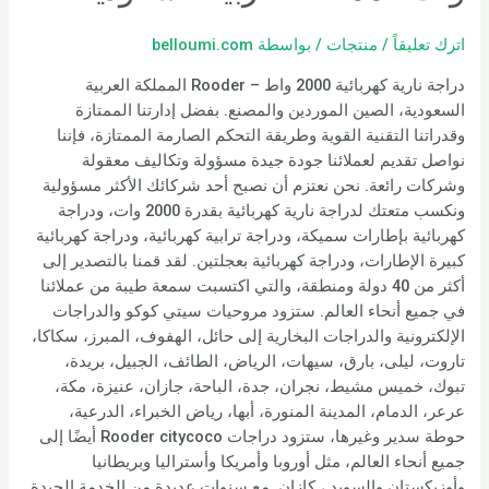
اترك تعليقاً
/
منتجات
/ بواسطة
belloumi.com
دراجة نارية كهربائية 2000 واط – Rooder المملكة العربية
السعودية، الصين الموردين والمصنع. بفضل إدارتنا الممتازة
وقدراتنا التقنية القوية وطريقة التحكم الصارمة الممتازة، فإننا
نواصل تقديم لعملائنا جودة جيدة مسؤولة وتكاليف معقولة
وشركات رائعة. نحن نعتزم أن نصبح أحد شركائك الأكثر مسؤولية
ونكسب متعتك لدراجة نارية كهربائية بقدرة 2000 وات، ودراجة
كهربائية بإطارات سميكة، ودراجة ترابية كهربائية، ودراجة كهربائية
كبيرة الإطارات، ودراجة كهربائية بعجلتين. لقد قمنا بالتصدير إلى
أكثر من 40 دولة ومنطقة، والتي اكتسبت سمعة طيبة من عملائنا
في جميع أنحاء العالم. ستزود مروحيات سيتي كوكو والدراجات
الإلكترونية والدراجات البخارية إلى حائل، الهفوف، المبرز، سكاكا،
تاروت، ليلى، بارق، سيهات، الرياض، الطائف، الجبيل، بريدة،
تبوك، خميس مشيط، نجران، جدة، الباحة، جازان، عنيزة، مكة،
عرعر، الدمام، المدينة المنورة، أبها، رياض الخبراء، الدرعية،
حوطة سدير وغيرها، ستزود دراجات Rooder citycoco أيضًا إلى
جميع أنحاء العالم، مثل أوروبا وأمريكا وأستراليا وبريطانيا
وأوزبكستان والسويد ، كازان. مع سنوات عديدة من الخدمة الجيدة