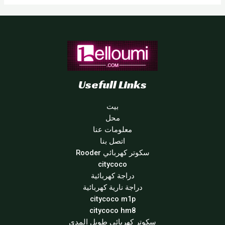
Usefull Links
بيت
محل
معلومات عنا
اتصل بنا
سكوتر كهربائي Rooder
citycoco
دراجة كهربائية
دراجة نارية كهربائية
citycoco m1p
citycoco hm8
سكوتر كهربائي طويل المدى