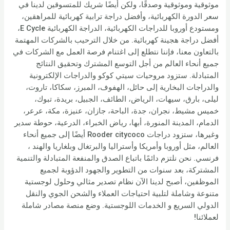
موثوقية وموثوقية وصدقًا، ولكن أيضًا شريك للمتسوقين لدينا في
سعر الدورة الكهربائية، وأفضل دراجة ترابية كهربائية للمراهقين،
ومستودع أوروبا للدراجات الكهربائية، الدراجة الكهربائية E Cycle،
أفضل دراجة هجينة كهربائية. من خلال الترحيب بالشركات المهتمة
بالتعاون معنا، فإننا نتطلع إلى اغتنام فرصة العمل مع الشركات في
جميع أنحاء العالم من أجل التوسع المشترك وتحقيق النتائج
المتبادلة. ستزود مروحيات سيتي كوكو والدراجات الإلكترونية
والدراجات البخارية إلى حائل، الهفوف، المبرز، سكاكا، تاروت،
ليلى، بارق، سيهات، الرياض، الطائف، الجبيل، بريدة، تبوك،
خميس مشيط، نجران، جدة، الباحة، جازان، عنيزة، مكة، عرعر،
الدمام، المدينة المنورة، أبها، رياض الخبراء، الدرعية، حوطة سدير
وغيرها، ستزود دراجات Rooder citycoco أيضًا إلى جميع أنحاء
العالم، مثل أوروبا وأمريكا وأستراليا والبرتغال وبلغاريا والهند ،
فرنسي. نحن نلتزم دائمًا باتباع الصدق والمنفعة المتبادلة والتنمية
المشتركة، بعد سنوات من التطوير والجهود الدؤوبة لجميع
الموظفين، أصبح لدينا الآن نظام تصدير مثالي وحلول لوجستية
متنوعة وشاملة لتلبية احتياجات العملاء والشحن الجوي والنقل
الدولي السريع و الخدمات اللوجستية. وضع منصة مصادر شاملة
لعملائنا!