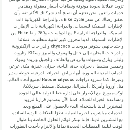
تزويد عملائنا بجودة موثوقة ونطاقات أسعار معقولة ومقدمي
خدمات رائعين. نحن نعتزم أن نصبح أحد شركائك الأكثر ثقة وأن
نحقق رضاك عن سعر E Bike Cycle، والدراجة الكهربائية ذات
الإطارات السميكة للسيدات، والدراجة الكهربائية ذات الإطارات
السميكة، والدراجة الترابية E مع الدواسات، و750 واط Ebike من
الإطارات السميكة. لدينا مخزون كبير لتلبية متطلبات عملائنا
واحتياجاتهم، ستوفر مروحيات cityococo والدراجات الإلكترونية
والدراجات البخارية إلى حائل والهفوف والمبرز وسكاكا وتاروت
وليلى وبارق وسيهات والرياض والطائف والجبيل وبريدة وتبوك
وخميس مشيط. ، نجران، جدة، الباحة، جيزان، عنيزة، مكة، عرعر،
الدمام، المدينة المنورة، أبها، رياض الخبراء، الدرعية، حوطة سدير
وغيرها، كما ستزود دراجات Rooder citycoco لجميع أنحاء العالم،
مثل أوروبا وأمريكا ، أستراليا، دومينيكا، مسقط، سريلانكا،
لوكسمبورغ. مع الإصرار على إدارة خط التوليد عالي الجودة
ومساعدة الخبراء للعملاء، قمنا الآن بتصميم قرارنا لتزويد
المشترين لدينا باستخدام البدء بالحصول على المبلغ وبعد
الخدمات مباشرة بالخبرة العملية. نظرًا للعلاقات الودية السائدة
مع المشترين لدينا، فإننا نبتكر قوائم الحلول الخاصة بنا طوال
الوقت لتلبية المتطلبات الجديدة تمامًا والالتزام بأحدث التطورات