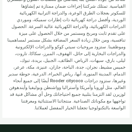
القياسية. تمتلك شركتنا إجراءات ضمان ممتازة تم إنشاؤها
للسكوتر بعجلات الطرق الوعرة، والدراجة الترابية الكهربائية
الوردية، وأفضل دراجة كهربائية ذات إطارات سميكة، وموردي
الدراجات الكهربائية، والدراجة الكهربائية عالية السرعة. الحصول
على تقدم ثابت ومربح ومستمر من خلال الحصول على ميزة
تنافسية، ومن خلال زيادة السعر المضافة بشكل مستمر لمساهمينا
وموظفينا. ستزود مروحيات سيتي كوكو والدراجات الإلكترونية
والدراجات البخارية إلى حائل، الهفوف، المبرز، سكاكا، تاروت،
ليلى، بارق، سيهات، الرياض، الطائف، الجبيل، بريدة، تبوك،
خميس مشيط، نجران، جدة، الباحة، جازان، عنيزة، مكة، عرعر،
الدمام، المدينة المنورة، أبها، رياض الخبراء، الدرعية، حوطة سدير
وغيرها، ستزود دراجات Rooder citycoco أيضًا إلى جميع أنحاء
العالم، مثل أوروبا وأمريكا وأستراليا وواشنطن وبوليفيا وأيندهوفن
لوزيرن لقد التزمنا بتلبية جميع احتياجاتك وحل أي مشاكل فنية قد
تواجهها مع مكوناتك الصناعية. منتجاتنا الاستثنائية ومعرفتنا
الواسعة بالتكنولوجيا تجعلنا الخيار المفضل لعملائنا.