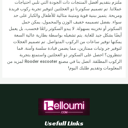
ملتزم بتقديم أفضل المنتجات ذات الجودة التي تلبي احتياجات
عملائنا. تم تصميم سكوترنا ذو العجلتين لتوفير تجربة ركوب فريدة
ومريحة. يتميز ببنية قوية ومتينة مثالية للأطفال والكبار على حد
سواء. بفضل تصميمه خفيف الوزن والمحمول، يمكن حمل
السكوتر أو تخزينه بسهولة. لا يبدو السكوتر رائعًا فحسب، بل يعمل
أيضًا بشكل جيد للغاية. يتم تشغيله بواسطة بطارية عالية السعة
يمكنها توفير ساعات من الركوب المتواصل. تم تصميم العجلات
لتوفير جر وثبات ممتازين، مما يضمن قيادة سلسة وآمنة. فما
تنتظرون؟ احصل على السكوتر ذو العجلتين واستمتع بتجربة
الركوب المطلقة. اتصل بنا في مصنع Rooder escooter لمزيد من
المعلومات وتقديم طلبك اليوم!
Usefull Links