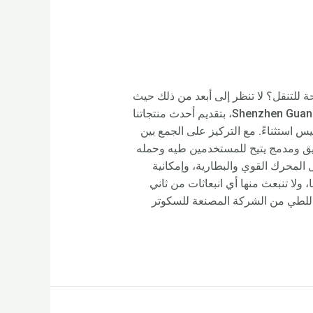
 للتنقل؟ لا تنظر إلى أبعد من ذلك حيث
تفخر شركة Rooder المصنعة للسكوتر الكهربائي، وهي شركة مصنعة وموردة مشهورة مقرها في Shenzhen Guangdong China، بتقديم أحدث منتجاتنا
 استثناءً. مع التركيز على الجمع بين
 أنيق ومدمج يتيح للمستخدمين طيه وحمله
ثل المحرك القوي والبطارية، وإمكانية
 ناهيك عن أنها صديقة للبيئة أيضًا، ولا تنبعث منها أي انبعاثات من ثاني
بل للطي من الشركة المصنعة للسكوتر