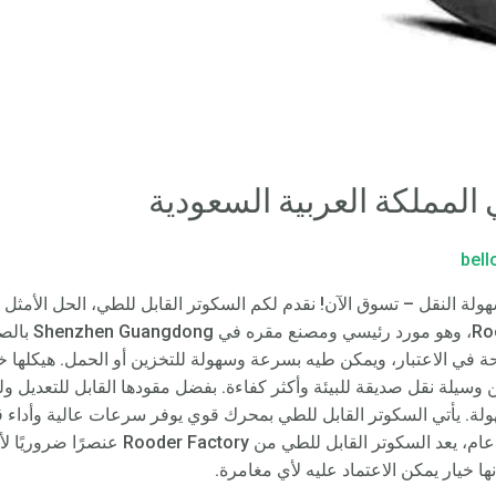
المملكة العربية السعودية
bel
ولة النقل – تسوق الآن! نقدم لكم السكوتر القابل للطي، الحل الأمثل ل
تصنيع هذا السكو
 في الاعتبار، ويمكن طيه بسرعة وسهولة للتخزين أو الحمل. هيكلها خف
وسيلة نقل صديقة للبيئة وأكثر كفاءة. بفضل مقودها القابل للتعديل ول
لة. يأتي السكوتر القابل للطي بمحرك قوي يوفر سرعات عالية وأداء ق
تضمن فترات طويلة من الاستخدام. بشكل عام، ي
نها خيار يمكن الاعتماد عليه لأي مغامرة.