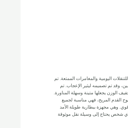
لتنقلات اليومية والمغامرات الممتعة. تم
تر بواسطة Rooder Factory، وهو مورد رئيسي ومصنع مقره في Shenzhen Guangdong بالصين، وقد تم تصميمه ليثير الإعجاب. تم
يف الوزن يجعلها متينة وسهلة المناورة.
وح القدم المريح، فهي مناسبة لجميع
وي. وهي مجهزة ببطارية طويلة الأمد
عد السكوتر القابل للطي من Rooder Factory عنصرًا ضروريًا لأي شخص يحتاج إلى وسيلة نقل موثوقة