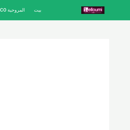
خطي
بيت
المروحية CITYCOCO
لى
لمحتوى