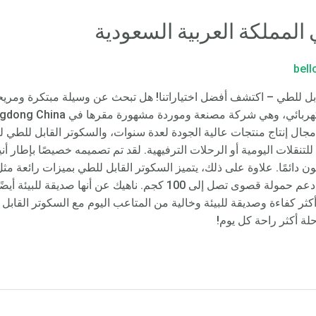
المملكة العربية السعودية
bel
بل للطي – اكتشف أفضل اختياراتنا! هل تبحث عن وسيلة مبتكرة ومريحة
ال إنتاج منتجات عالية الجودة لعدة سنوات، والسكوتر القابل للطي ليس
ي للتنقلات اليومية أو الرحلات الترفيهية. لقد تم تصميمه خصيصًا بإطار
قلون دائمًا. علاوة على ذلك، يتميز السكوتر القابل للطي بميزات رائعة م
الشحن السريع، والإطار القوي الذي يمكنه دعم حمولة قصوى تصل إلى 100 كجم.
أكثر كفاءة وصديقة للبيئة وخالية من المتاعب اليوم مع السكوتر القا