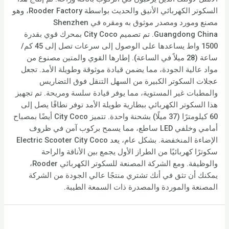
السكوتر الكهربائي الأنيق والحديث بواسطة Rooder Factory، وهو
مصنع ومورد ومصدر موثوق به ومقره في Shenzhen
Guangdong China. تم تصميم City Coco بمحرك قوي بقدرة
1500 واط يساعدها على الوصول إلى سرعات تصل إلى 45 كم/
ساعة (28 ميلاً في الساعة). إطارها القوي والمتين مصنوع من
مواد عالية الجودة، مما يضمن قيادة موثوقة وطويلة الأمد. تجعل
عجلات السكوتر الكبيرة من السهل التنقل فوق التضاريس
والمطبات غير المستوية، مما يوفر قيادة سلسة ومريحة. تم تجهيز
هذا السكوتر الكهربائي ببطارية طويلة الأمد توفر نطاقًا يصل إلى
60 كيلومترًا (37 ميلًا) بشحنة واحدة. تتميز City Coco أيضًا بمصباح
أمامي وخلفي LED ساطع، مما يسمح بركوب آمن في ظروف
الإضاءة المنخفضة. بشكل عام، يعد Electric Scooter City Coco
سكوترًا كهربائيًا من الطراز الأول يجمع بين الأناقة والراحة
والوظيفة. ومع الشركة المصنعة للسكوتر الكهربائي Rooder،
يمكنك أن تثق في أنك تشتري منتجًا عالي الجودة من الشركة
المصنعة والموردة والمصدرة ذات السمعة الطيبة.