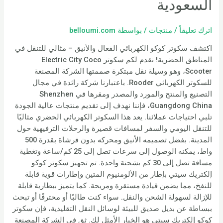
السعودية
اترك تعليقاً
/
منتجات
/ بواسطة
belloumi.com
اكتشف سكوتر كوكو الكهربائي الفعال والأنيق – مثالي للتنقل في
المناطق الحضرية! نقدم لكم سكوتر Electric City Coco
Scooter، وهو وسيلة نقل مبتكرة صممتها الشركة المصنعة
للسكوتر الكهربائي Rooder. باعتبارنا شركة رائدة في مجال
التصنيع والمنتج والمورد والمصدر ومقرها في Shenzhen
Guangdong China، فإننا نهدف إلى تقديم منتجات عالية الجودة
تلبي احتياجات عملائنا. يعد هذا السكوتر الكهربائي الحضري مثاليًا
للتنقل اليومي والسفر لمسافات قصيرة والرحلات الترفيهية حول
المدينة. بفضل تصميمه الأنيق ومحركه بدون فرشاة بقدرة 500
واط، يمكنه الوصول إلى سرعات تصل إلى 25 كم/ساعة وتغطية
مسافة تصل إلى 30 كم بشحنة واحدة. تم تجهيز سكوتر كوكو
إلكتريك سيتي بإطار من الألومنيوم المتين وإطارات قوية قابلة
للنفخ، مما يضمن قيادة مستقرة ومريحة. كما يتميز ببطارية قابلة
للإزالة لسهولة الشحن والنقل. سواء كنت طالبًا أو محترفًا أو تبحث
ببساطة عن بديل صديق للبيئة لوسائل النقل التقليدية، فإن سكوتر
كوكو إلكتريك سيتي هو الخيار الأمثل لك. ثق في الشركة المصنعة