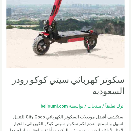
سكوتر كهربائي سيتي كوكو رودر
السعودية
اترك تعليقاً
/
منتجات
/ بواسطة
belloumi.com
استكشف أفضل موديلات السكوتر الكهربائي City Coco للتنقل
السهل والممتع. نقدم لكم سكوتر سيتي كوكو الكهربائي، الخيار
الأمثل لأولئك الذين يرغبون في الركوب بأناقة وراحة. تم إنتاج هذا