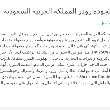
ودة رودر المملكة العربية السعودية
bel
ر كهربائي عالي الجودة – Rooder المملكة العربية السعودية، مصنع وموردون من الصين. بفضل إدار
ا نواصل تزويد المشترين بجودة جيدة موثوقة وأسعار بيع معقولة وخدمات 
أحد شركائك الأكثر مسؤولية ونكسب رضاك عن سكوتر كهرب
Fat Tyre E للبيع، ودراجة كهربائية بإطارات Fat 750w. منذ أكثر من 8 سنوات من
ترونية والدراجات البخارية إلى حائل، الهفوف، المبرز، سكاكا، تاروت،
دة، الباحة، جازان، عنيزة، مكة، عرعر، الدمام، المدينة المنورة، أبها
وغيرها، ستزود دراجات Rooder citycoco أيضًا إلى جميع أنحاء العالم، مثل أوروبا وأمريكا وأسترال
أصرت شركة Shenzhen Rooder Technology Co Limited دائمًا على مبدأ العمل المتمثل
 بالحلول التي نقدمها، فلا تتردد في الاتصال بنا للحصول على مزيد من ال