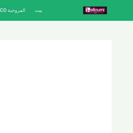
خطي
بيت
المروحية CITYCOCO
لى
لمحتوى