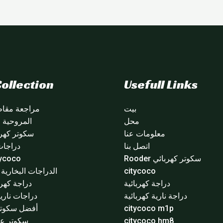
ollection
Usefull Links
بيت
مراجعة مقاطع
محل
المروحية citycoco
معلومات عنا
سكوتر كهرب
اتصل بنا
دراجات
سكوتر كهربائي Rooder
citycoco 
citycoco
الدراجات البخارية ا
دراجة كهربائية
دراجة كهرب
دراجة نارية كهربائية
دراجات نارية
citycoco m1p
أفضل سكوتر 
citycoco hm8
سكوتر عج