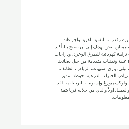
تنا المتميزة وقدراتنا التقنية القوية وإجراءات
ممتازة. نحن نهدف إلى أن نصبح بالتأكيد
ائي عالي الجودة، ودراجات E بأسعار معقولة، ودراجة ترابية كهربائية للطرق الوعرة، ودراجات
 الشركة، تراكمت لدينا الآن خبرة غنية وتقنيات متقدمة من جيل بضائعنا.
 ليلى، بارق، سيهات، الرياض، الطائف،
، رياض الخبراء، الدرعية، حوطة سدير
يا وجوهانسبرغ ولوكسمبورغ وإستونيا ، البريطانية. لقد
 في الجودة والصدق والعميل أولاً والذي من خلاله فزنا بثقة
معلومات.