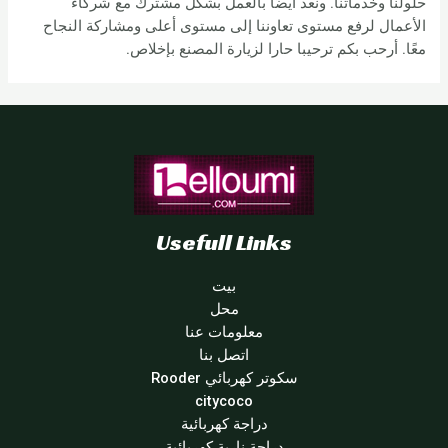
حلولنا وخدماتنا. ونعد أيضًا بالعمل بشكل مشترك مع شركاء
الأعمال لرفع مستوى تعاوننا إلى مستوى أعلى ومشاركة النجاح
معًا. أرحب بكم ترحيبا حارا لزيارة المصنع بإخلاص.
Usefull Links
بيت
محل
معلومات عنا
اتصل بنا
سكوتر كهربائي Rooder
citycoco
دراجة كهربائية
دراجة نارية كهربائية