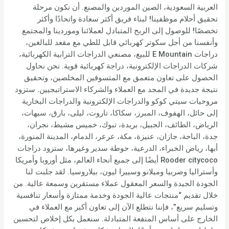
العربية السعودية، الصين الموردين والمصنع. أن نكون مرحلة
تحقيق أحلام موظفينا! لبناء فريق أكثر سعادة واتحادًا وأكثر
تخصصًا! للوصول إلى الربح المتبادل لعملائنا وموردينا والمجتمع
وأنفسنا من أجل سكوتر كهربائي قابل للطي مع مقعد للبالغين،
دراجات E Mountain للبيع، مصنعي الدراجات الترابية الكهربائية،
شركات الدراجات الإلكترونية، دراجة كهربائية قوية. نحن نحاول
الحصول على تعاون متعمق مع المتسوقين المخلصين، وتحقيق
نتيجة جديدة في المجد مع العملاء والشركاء الاستراتيجيين. ستزود
مروحيات سيتي كوكو والدراجات الإلكترونية والدراجات البخارية
إلى حائل، الهفوف، المبرز، سكاكا، تاروت، ليلى، بارق، سيهات،
الرياض، الطائف، الجبيل، بريدة، تبوك، خميس مشيط، نجران،
جدة، الباحة، جازان، عنيزة، مكة، عرعر، الدمام، المدينة المنورة،
أبها، رياض الخبراء، الدرعية، حوطة سدير وغيرها، ستزود دراجات
Rooder citycoco أيضًا إلى جميع أنحاء العالم، مثل أوروبا وأمريكا
وأستراليا وصربيا وميلانو وسييرا ليون، بيلاروسيا. لقد جلبت لنا
الجودة الجيدة والسعر المعقول عملاء مستقرين وسمعة عالية. من
خلال تقديم “منتجات عالية الجودة وخدمة ممتازة وأسعار تنافسية
وتسليم سريع”، فإننا نتطلع الآن إلى تعاون أكبر مع العملاء في
الخارج على أساس المنفعة المتبادلة. سنعمل بكل إخلاص لتحسين