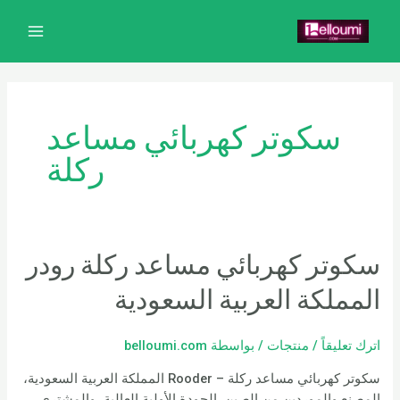
خطي
MAIN
لى
MENU
لمحتوى
سكوتر كهربائي مساعد
ركلة
سكوتر كهربائي مساعد ركلة رودر
المملكة العربية السعودية
اترك تعليقاً
/
منتجات
/ بواسطة
belloumi.com
سكوتر كهربائي مساعد ركلة – Rooder المملكة العربية السعودية،
المصنع والموردين من الصين. الجودة الأولية العالية، والمشتري