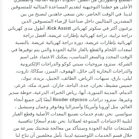
الأعلى هو خطتنا التوجيهية لتقديم المساعدة المثالية للمتسوقين
لدينا. في الوقت الحاضر، نحن نسعى جاهدين لنصبح من بين
المصدرين المثاليين داخل صناعتنا لإرضاء المتسوقين الذين
يرغبون أكثر في سكوتر كهربائي Kick Assist، أطول مدى كهربائي
دراجة ترابية، دراجة كهربائية بإطارات عريضة، أفضل دراجة
كهربائية بإطارات عريضة، دورة دراجة كهربائية عريضة. بالنسبة
لمعدات اللحام والقطع بالغاز عالية الجودة والتي يتم توفيرها في
الوقت المحدد وبالسعر المناسب، يمكنك الاعتماد على اسم
الشركة. ستزود مروحيات سيتي كوكو والدراجات الإلكترونية
والدراجات البخارية إلى حائل، الهفوف، المبرز، سكاكا، تاروت،
ليلى، بارق، سيهات، الرياض، الطائف، الجبيل، بريدة، تبوك،
خميس مشيط، نجران، جدة، الباحة، جازان، عنيزة، مكة، عرعر،
الدمام، المدينة المنورة، أبها، رياض الخبراء، الدرعية، حوطة سدير
وغيرها، ستزود دراجات Rooder citycoco أيضًا إلى جميع أنحاء
العالم، مثل أوروبا وأمريكا وأستراليا وهانوفر وعمان وسيشيل ،
سوانسي. نحن نقدم خدمات تصنيع المعدات الأصلية وقطع الغيار
لتلبية الاحتياجات المتنوعة لعملائنا. نحن نقدم أسعارًا تنافسية
للمنتجات عالية الجودة وسنتأكد من معالجة شحنتك بسرعة من
خلال قسم الخدمات اللوجستية لدينا. نأمل مخلصين أن تتاح لنا