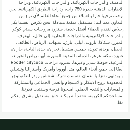
الدهنية، والدراجات الكهربائية، والدراجات الكهربائية، ودراجة
الإطارات الدهنية بقدرة 750 وات، ودراجة الطريق الكهربائية. نحن
نرحب ترحيبا حارا بالعملاء من جميع أنحاء العالم لأي نوع من
التعاون معنا لبناء مستقبل منفعة متبادلة. نحن نكرس أنفسنا بكل
إخلاص لنقدم للعملاء أفضل خدمة. ستزود مروحيات سيتي كوكو
والدراجات الإلكترونية والدراجات البخارية إلى حائل، الهفوف،
المبرز، سكاكا، تاروت، ليلى، بارق، سيهات، الرياض، الطائف،
الجبيل، بريدة، تبوك، خميس مشيط، نجران، جدة، الباحة، جازان،
عنيزة، مكة، عرعر، الدمام، المدينة المنورة، أبها، رياض الخبراء،
الدرعية، حوطة سدير وغيرها، ستزود دراجات Rooder citycoco
أيضًا إلى جميع أنحاء العالم، مثل أوروبا وأمريكا وأستراليا وتشيلي
ونيودلهي، تنزانيا، عمان. تتمسك شركة شنتشن رودر للتكنولوجيا
المحدودة بروح الابتكار والانسجام والعمل الجماعي والمشاركة
والمسارات والتقدم العملي. امنحونا فرصة وسنثبت قدرتنا.
بمساعدتكم الكريمة، نعتقد أنه يمكننا خلق مستقبل مشرق معكم
معًا.