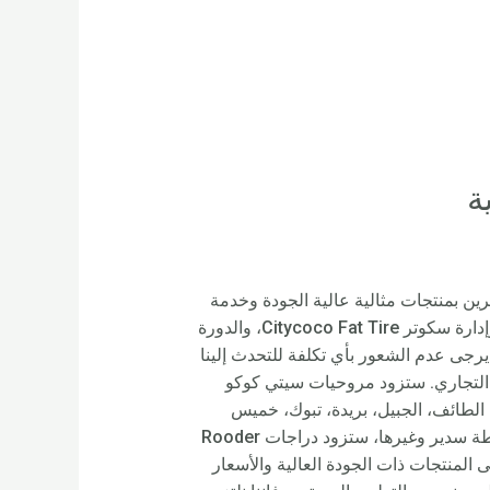
ن ندعم المشترين بمنتجات مثالية عالية الجودة وخدمة
عالية المستوى. نظرًا لكوننا الشركة المصنعة المتخصصة في هذا القطاع، فقد اكتسبنا خبرة عملية غنية في إنتاج وإدارة سكوتر Citycoco Fat Tire، والدورة
ل تقييمًا. يرجى عدم الشعور بأي تكلفة للتحدث إلينا
ا التجاري. ستزود مروحيات سيتي كوكو
 الطائف، الجبيل، بريدة، تبوك، خميس
مشيط، نجران، جدة، الباحة، جازان، عنيزة، مكة، عرعر، الدمام، المدينة المنورة، أبها، رياض الخبراء، الدرعية، حوطة سدير وغيرها، ستزود دراجات Rooder
ا إلى المنتجات ذات الجودة العالية والأسعار