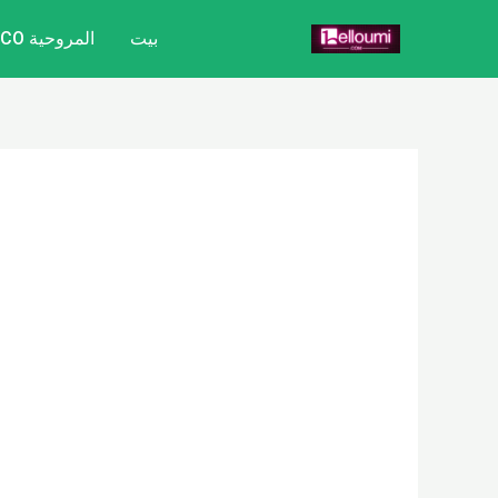
خطي
بيت
المروحية CITYCOCO
لى
لمحتوى