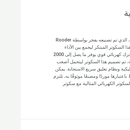
احصل على تجربة ركوب مثالية مع سكوتر Citycoco Fat Tire – اشتر الآن! نقدم لكم سكوتر Citycoco Fat Tire، الذي تم تصنيعه بفخر بواسطة Rooder
ذا السكوتر المبتكر ليجمع بين الأداء
وسهولة الوصول، مما يضمن قيادة سلسة ومريحة للركاب من جميع الأعمار. يتميز سكوتر Citycoco Fat Tire بمحرك كهربائي قوي يوفر ما يصل إلى 2000
ة، تم تصميم هذا السكوتر ليتحمل أصعب
مة مثل فرامل قرصية هيدروليكية ونظام تعليق سريع الاستجابة. يمكن
للركاب أيضًا الاستمتاع بميزات مريحة مثل مصابيح LED المدمجة ونظام مكبر الصوت الذي يدعم تقنية Bluetooth. باعتبارها موردًا ومصنعًا موثوقًا به، تلتزم
اكتشف تجربة السكوتر الكهربائي المثالية مع سكوتر