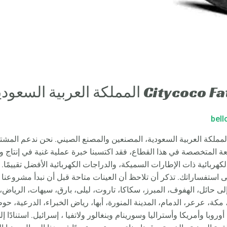
bel
Citycoco Fat Tire Scooter – Rood المملكة العربية السعودية، المصنعين والمصنع الصيني. نح
طارات Ebike Fat، والدراجة الكهربائية ذات الإطارات السميكة، والدراجات الكهربائية الأفض
ى استفساراتك. تذكر أن تلاحظ أن العينات متاحة قبل أن نبدأ مشروعن
 إلى حائل، الهفوف، المبرز، سكاكا، تاروت، ليلى، بارق، سيهات، الرياض،
م، مثل أوروبا وأمريكا وأستراليا وسورينام وبنغالور ولاتفيا ، إسرائيل. استنادً