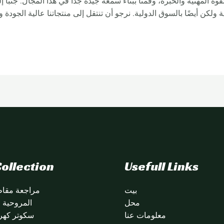
لقوة المهنية والخبرة، وقمنا ببناء سمعة جيدة جدًا في هذا المجال. جنبا 
ولكن أيضًا بالسوق الدولية. نرجو أن تنتقل إلى منتجاتنا عالية الجودة وا
ollection
Usefull Links
بيت
مراجعة مقاطع
محل
المروحية citycoco
معلومات عنا
سكوتر كهرب