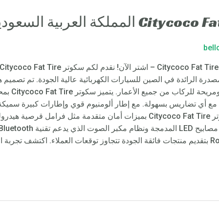
bel
والمصدرة الرائدة في الصين للسيارات الكهربائية عالية الجودة. تم تصميم ه
مل مع أي تضاريس بسهولة. مع إطار ألومنيوم قوي وإطارات كبيرة سميك
الظروف. بالإضافة إلى ذلك، تم تجهيز سكوتر Citycoco Fat Tire بميزات أمان متقد
الشركة المصنعة للسكوتر الكهربائي Rooder بتقديم منتجات فائقة الجودة تتجاوز توقعات العملاء. 