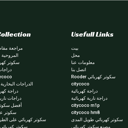
ollection
Usefull Links
بيت
مراجعة مقاطع
محل
المروحية citycoco
معلومات عنا
سكوتر كهرب
اتصل بنا
دراجات
سكوتر كهربائي Rooder
citycoco 
citycoco
الدراجات البخارية ا
دراجة كهربائية
دراجة كهرب
دراجة نارية كهربائية
دراجات نارية
citycoco m1p
أفضل سكوتر 
citycoco hm8
سكوتر عج
سكوتر كهربائي طويل المدى
سكوتر كهربائي على الطر
مصنع سكوتر كهربائي
سكوتر كهربائي 3 عجلا