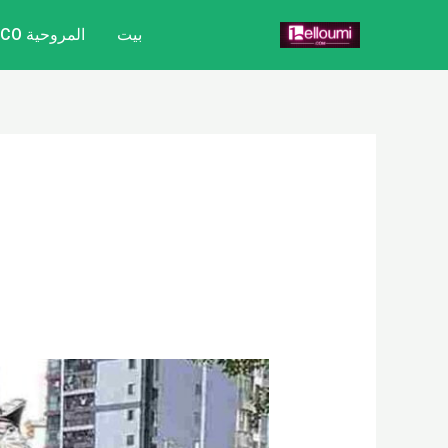
خطي
بيت
المروحية CITYCOCO
لى
لمحتوى