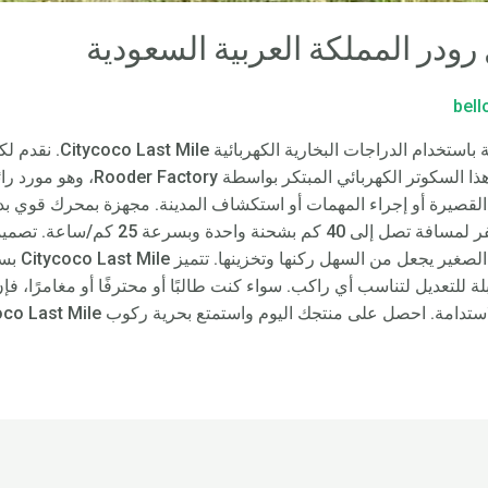
ودر المملكة العربية السعودية
bel
يمكنك التنقل بسهولة في الم
لتنقلات القصيرة أو إجراء المهمات أو استكشاف المدينة. مجهزة بمحرك قوي 
السعة، يمكن لـ Citycoco Last Mile السفر لم
الدراجات ال
. احصل على منتجك اليوم واستمتع بحرية ركوب Citycoco Last Mile!