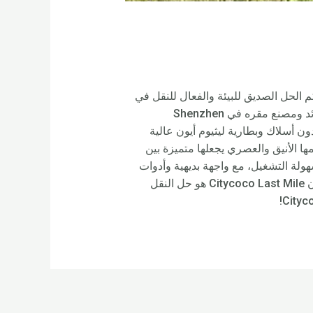
ناطق الحضرية باستخدام الدراجات البخارية الكهربائية Citycoco Last Mile. نقدم لكم الحل الصديق للبيئة والفعال للنقل في
المدينة – Citycoco Last Mile! تم تصنيع هذا السكوتر الكهربائي المبتكر بواسطة Rooder Factory، وهو مورد رائد ومصنع مقره في Shenzhen
بدون أسلاك وبطارية ليثيوم أيون عالية
سافة تصل إلى 40 كم بشحنة واحدة وبسرعة 25 كم/ساعة. تصميمها الأنيق والعصري يجعلها متميزة بين
بخارية التقليدية، كما أن حجمها الصغير يجعل من السهل ركنها وتخزينها. تتميز Citycoco Last Mile بسهولة التشغيل، مع واجهة بديهية وأدوات
تحكم يسهل الوصول إليها وأوضاع قيادة قابلة للتعديل لتناسب أي راكب. سواء كنت طالبًا أو محترفًا أو مغامرًا، فإن Citycoco Last Mile هو حل النقل