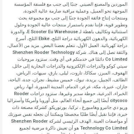
الموردين والمصنع الصيني. جنبًا إلى جنب مع فلسفة المؤسسة
الموجهة نحو العميل، وعملية مراقبة صارمة عالية الجودة،
ومنتجات إنتاج فائقة الجودة جنبًا إلى جنب مع مجموعة بحث
وتطوير قوية، فإننا نقدم باستمرار منتجات عالية الجودة وحلول
استثنائية وتكاليف باهظة لـ E Scooter Eu Warehouse، والدورة
الكهربائية، والدهون الكهربائية دراجة الثلج، Ebike الثلج، أسرع
دراجة كهربائية. العمل الأول، نتعلم بعضنا البعض. مزيد من الأعمال،
والثقة تصل إلى هناك. شركة Shenzhen Rooder Technology
Co Limited دائمًا في خدمتكم في أي وقت. ستزود مروحيات
سيتي كوكو والدراجات الإلكترونية والدراجات البخارية إلى حائل،
الهفوف، المبرز، سكاكا، تاروت، ليلى، بارق، سيهات، الرياض،
الطائف، الجبيل، بريدة، تبوك، خميس مشيط، نجران، جدة، الباحة،
جازان، عنيزة، مكة، عرعر، الدمام، المدينة المنورة، أبها، رياض
الخبراء، الدرعية، حوطة سدير وغيرها، ستزود دراجات Rooder
citycoco أيضًا إلى جميع أنحاء العالم، مثل أوروبا وأمريكا وأستراليا
وريو دي جانيرو وهامبورغ ، تركيا، بورتوريكو. كشركة مصنعة ذات
خبرة، فإننا نقبل أيضًا طلبًا مخصصًا ويمكننا أن نجعله نفس صورتك
أو مواصفات العينة. الهدف الرئيسي لشركة Shenzhen Rooder
Technology Co Limited هو أن تعيش ذاكرة مرضية لجميع