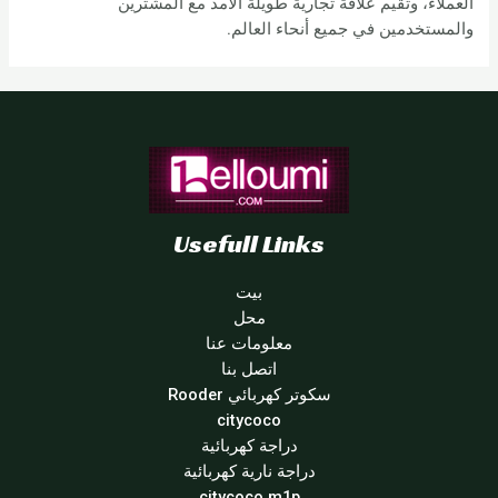
العملاء، وتقيم علاقة تجارية طويلة الأمد مع المشترين
والمستخدمين في جميع أنحاء العالم.
Usefull Links
بيت
محل
معلومات عنا
اتصل بنا
سكوتر كهربائي Rooder
citycoco
دراجة كهربائية
دراجة نارية كهربائية
citycoco m1p