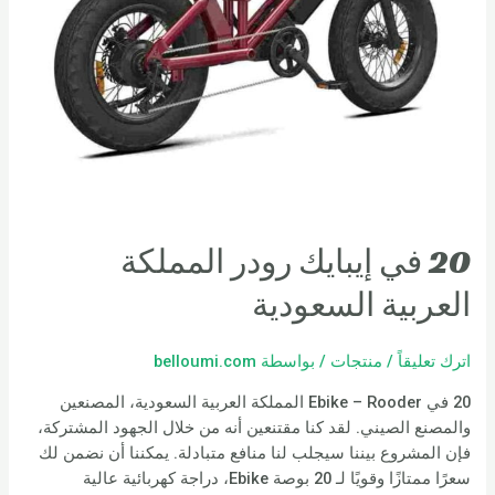
20 في إيبايك رودر المملكة
العربية السعودية
اترك تعليقاً
/
منتجات
/ بواسطة
belloumi.com
20 في Ebike – Rooder المملكة العربية السعودية، المصنعين
والمصنع الصيني. لقد كنا مقتنعين أنه من خلال الجهود المشتركة،
فإن المشروع بيننا سيجلب لنا منافع متبادلة. يمكننا أن نضمن لك
سعرًا ممتازًا وقويًا لـ 20 بوصة Ebike، دراجة كهربائية عالية