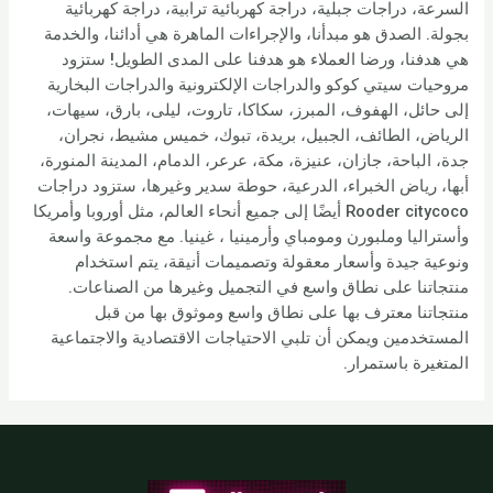
السرعة، دراجات جبلية، دراجة كهربائية ترابية، دراجة كهربائية
بجولة. الصدق هو مبدأنا، والإجراءات الماهرة هي أدائنا، والخدمة
هي هدفنا، ورضا العملاء هو هدفنا على المدى الطويل! ستزود
مروحيات سيتي كوكو والدراجات الإلكترونية والدراجات البخارية
إلى حائل، الهفوف، المبرز، سكاكا، تاروت، ليلى، بارق، سيهات،
الرياض، الطائف، الجبيل، بريدة، تبوك، خميس مشيط، نجران،
جدة، الباحة، جازان، عنيزة، مكة، عرعر، الدمام، المدينة المنورة،
أبها، رياض الخبراء، الدرعية، حوطة سدير وغيرها، ستزود دراجات
Rooder citycoco أيضًا إلى جميع أنحاء العالم، مثل أوروبا وأمريكا
وأستراليا وملبورن ومومباي وأرمينيا ، غينيا. مع مجموعة واسعة
ونوعية جيدة وأسعار معقولة وتصميمات أنيقة، يتم استخدام
منتجاتنا على نطاق واسع في التجميل وغيرها من الصناعات.
منتجاتنا معترف بها على نطاق واسع وموثوق بها من قبل
المستخدمين ويمكن أن تلبي الاحتياجات الاقتصادية والاجتماعية
المتغيرة باستمرار.