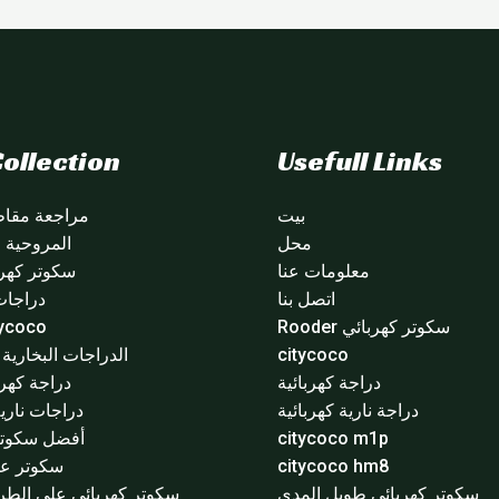
ollection
Usefull Links
بيت
مراجعة مقاطع
محل
المروحية citycoco
معلومات عنا
سكوتر كهرب
اتصل بنا
دراجات
سكوتر كهربائي Rooder
citycoco 
citycoco
الدراجات البخارية ا
دراجة كهربائية
دراجة كهرب
دراجة نارية كهربائية
دراجات نارية
citycoco m1p
أفضل سكوتر 
citycoco hm8
سكوتر عج
سكوتر كهربائي طويل المدى
سكوتر كهربائي على الطر