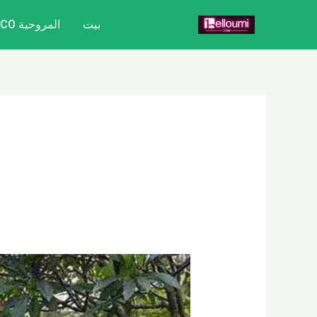
خطي
بيت
المروحية CITYCOCO
لى
لمحتوى