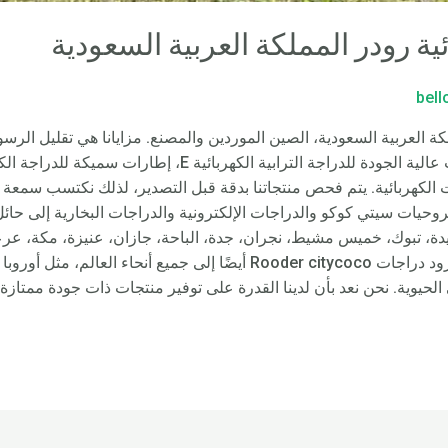
ئية رودر المملكة العربية السعودية
bel
الترابية الكهربائية – Rooder المملكة العربية السعودية، الصين الموردين والمصنع. مزايانا هي
أوروبا للدراجات الكهربائية. يتم فحص منتجاتنا بدقة قبل التصدير، لذلك نكتسب 
حيات سيتي كوكو والدراجات الإلكترونية والدراجات البخارية إلى حائل،
دة، تبوك، خميس مشيط، نجران، جدة، الباحة، جازان، عنيزة، مكة، عرعر، 
الخبراء، الدرعية، حوطة سدير وغيرها، ستزود دراجات Rooder citycoco أيضًا إل
ي الحيوية. نحن نعد بأن لدينا القدرة على توفير منتجات ذات جودة ممتاز