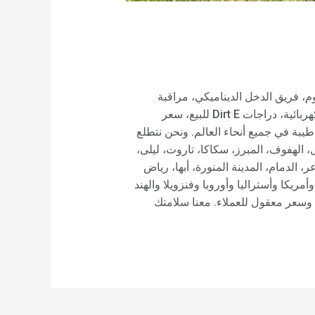
 تقليل الرسوم، فريق الدخل الديناميكي، مراقبة
الجودة المتخصصة، المصانع القوية، خدمات عالية الجودة للدراجة الترابية الكهربائية E، إطارات سميكة للدراجة الكهربائية، دراجات Dirt E للبيع، سعر
سمعة طيبة في جميع أنحاء العالم. ونحن نتطلع
 الهفوف، المبرز، سكاكا، تاروت، ليلى،
الدمام، المدينة المنورة، أبها، رياض
ى جميع أنحاء العالم، مثل أوروبا وأمريكا وأستراليا وأوروبا وفنزويلا والهند
ة وسعر معقول للعملاء. معنا سلامتك