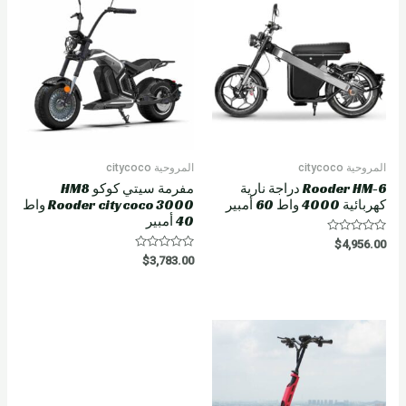
t
o
f
5
المروحية citycoco
المروحية citycoco
Rooder HM-6 دراجة نارية
مفرمة سيتي كوكو HM8
كهربائية 4000 واط 60 أمبير
Rooder citycoco 3000 واط
40 أمبير
R
$
4,956.00
a
R
$
3,783.00
t
a
e
t
d
e
0
d
o
0
u
o
t
u
o
t
f
o
5
f
5