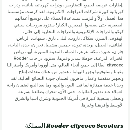
بإطارات عريضة لجميع التضاريس، ودراجة كهربائية يابانية، ودراجة
كهربائية كبيرة شركات الدراجات الإلكترونية. لقد كرست مؤسستنا
هذا العميل أولاً والتزمت بمساعدة العملاء على توسيع أعمالهم
الصغيرة، حتى يصبحوا المديرين الكبار! ستزود مروحيات سيتي
كوكو والدراجات الإلكترونية والدراجات البخارية إلى حائل،
الهفوف، المبرز، سكاكا، تاروت، ليلى، بارق، سيهات، الرياض،
الطائف، الجبيل، بريدة، تبوك، خميس مشيط، نجران، جدة، الباحة،
جازان، عنيزة، مكة، عرعر، الدمام، المدينة المنورة، أبها، رياض
الخبراء، الدرعية، حوطة سدير وغيرها، ستزود دراجات Rooder
citycoco أيضًا إلى جميع أنحاء العالم، مثل أوروبا وأمريكا وأستراليا
وغيانا وسلوفينيا وجزر البهاما ، هندوراس. هناك معدات إنتاج
وتجهيز متقدمة وعمال ماهرون لضمان جودة البضائع العالية. لقد
وجدنا خدمة ممتازة لما قبل البيع، والبيع، وما بعد البيع لضمان راحة
العملاء عند تقديم الطلبات. حتى الآن، تتحرك بضائعنا بسرعة
وتحظى بشعبية كبيرة في أمريكا الجنوبية وشرق آسيا والشرق
الأوسط وأفريقيا وغيرها.
Rooder citycoco Scooters المملكة