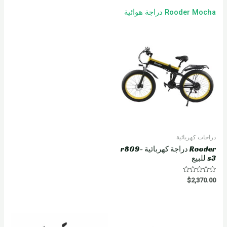
Rooder Mocha دراجة هوائية
دراجات كهربائية
Rooder دراجة كهربائية r809-
s3 للبيع
R
$
2,370.00
a
t
e
d
0
o
u