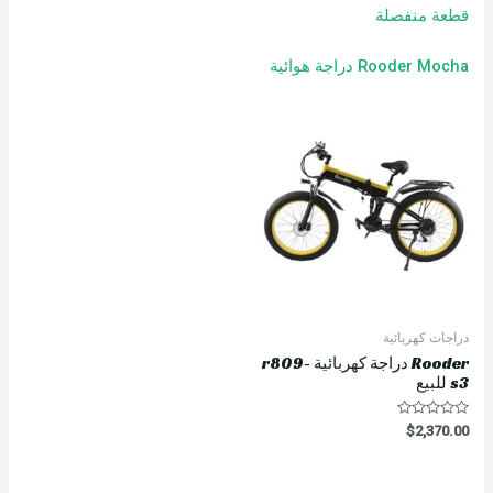
قطعة منفصلة
Rooder Mocha دراجة هوائية
دراجات كهربائية
Rooder دراجة كهربائية r809-
s3 للبيع
R
$
2,370.00
a
t
e
d