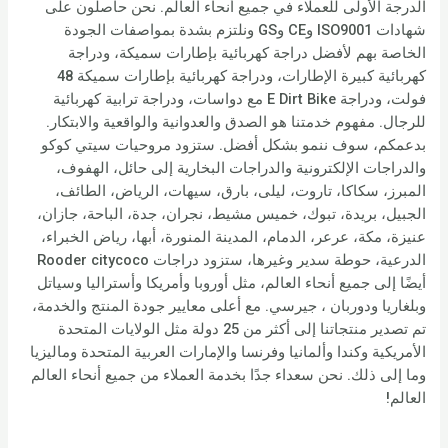
الدرجة الأولى للعملاء في جميع أنحاء العالم. نحن حاصلون على
شهادات ISO9001 وCE وGS ونلتزم بشدة بمواصفات الجودة
الخاصة بهم لأفضل دراجة كهربائية بإطارات سميكة، ودراجة
كهربائية كبيرة الإطارات، ودراجة كهربائية بإطارات سميكة 48
فولت، ودراجة E Dirt Bike مع دواسات، ودراجة ترابية كهربائية
للرجال. مفهوم خدمتنا هو الصدق والعدوانية والواقعية والابتكار.
بدعمكم، سوف ننمو بشكل أفضل. ستزود مروحيات سيتي كوكو
والدراجات الإلكترونية والدراجات البخارية إلى حائل، الهفوف،
المبرز، سكاكا، تاروت، ليلى، بارق، سيهات، الرياض، الطائف،
الجبيل، بريدة، تبوك، خميس مشيط، نجران، جدة، الباحة، جازان،
عنيزة، مكة، عرعر، الدمام، المدينة المنورة، أبها، رياض الخبراء،
الدرعية، حوطة سدير وغيرها، ستزود دراجات Rooder citycoco
أيضًا إلى جميع أنحاء العالم، مثل أوروبا وأمريكا وأستراليا وسياتل
وبلغاريا ودوربان ، جيرسي. مع أعلى معايير جودة المنتج والخدمة،
تم تصدير منتجاتنا إلى أكثر من 25 دولة مثل الولايات المتحدة
الأمريكية وكندا وألمانيا وفرنسا والإمارات العربية المتحدة وماليزيا
وما إلى ذلك. نحن سعداء جدًا بخدمة العملاء من جميع أنحاء العالم
العالم!