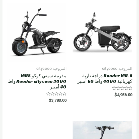
0
o
u
t
o
f
5
المروحية citycoco
المروحية citycoco
Rooder HM-6 دراجة نارية
مفرمة سيتي كوكو HM8
كهربائية 4000 واط 60 أمبير
Rooder citycoco 3000 واط
40 أمبير
R
$
4,956.00
a
R
$
3,783.00
t
a
e
t
d
e
0
d
o
0
u
o
t
u
o
t
f
o
5
f