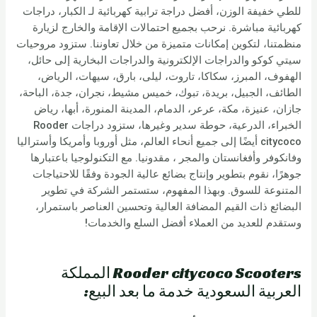
للطي خفيفة الوزن، أفضل دراجة ترابية كهربائية لـ الكبار، دراجات
كهربائية مباشرة. نرحب بجميع احتمالات الإقامة والخارج لزيارة
منظمتنا، لتكوين إمكانات متميزة من خلال تعاوننا. ستزود مروحيات
سيتي كوكو والدراجات الإلكترونية والدراجات البخارية إلى حائل،
الهفوف، المبرز، سكاكا، تاروت، ليلى، بارق، سيهات، الرياض،
الطائف، الجبيل، بريدة، تبوك، خميس مشيط، نجران، جدة، الباحة،
جازان، عنيزة، مكة، عرعر، الدمام، المدينة المنورة، أبها، رياض
الخبراء، الدرعية، حوطة سدير وغيرها، ستزود دراجات Rooder
citycoco أيضًا إلى جميع أنحاء العالم، مثل أوروبا وأمريكا وأستراليا
وفانكوفر وأفغانستان والمجر ، مقدونيا. مع التكنولوجيا باعتبارها
جوهرًا، نقوم بتطوير وإنتاج بضائع عالية الجودة وفقًا للاحتياجات
المتنوعة للسوق. وبهذا المفهوم، ستستمر الشركة في تطوير
البضائع ذات القيم المضافة العالية وتحسين العناصر باستمرار،
وستقدم للعديد من العملاء أفضل السلع والخدمات!
Rooder citycoco Scooters المملكة
العربية السعودية خدمة ما بعد البيع: