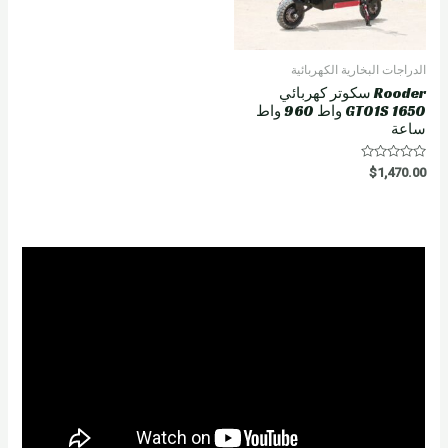
الدراجات البخارية الكهربائية
Rooder سكوتر كهربائي
GT01S 1650 واط 960 واط
ساعة
R
$
1,470.00
a
t
e
d
0
o
u
t
o
f
5