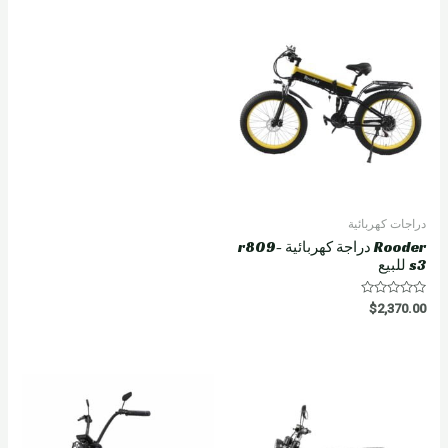
دراجات كهربائية
Rooder دراجة كهربائية r809-
s3 للبيع
R
$
2,370.00
a
t
e
d
0
o
u
t
o
f
5