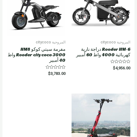
المروحية citycoco
المروحية citycoco
Rooder HM-6 دراجة نارية
مفرمة سيتي كوكو HM8
كهربائية 4000 واط 60 أمبير
Rooder citycoco 3000 واط
40 أمبير
R
$
4,956.00
a
R
$
3,783.00
t
a
e
t
d
e
0
d
o
0
u
o
t
u
o
t
f
o
5
f
5