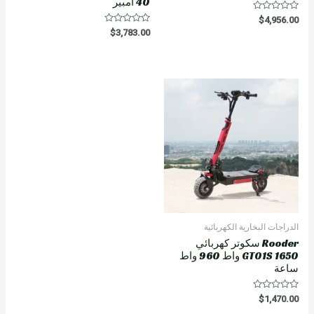
40 أمبير
R
$
4,956.00
a
R
$
3,783.00
t
a
e
t
d
e
0
d
o
0
u
o
t
u
o
t
f
o
5
f
5
الدراجات البخارية الكهربائية
Rooder سكوتر كهربائي
GT01S 1650 واط 960 واط
ساعة
R
$
1,470.00
a
t