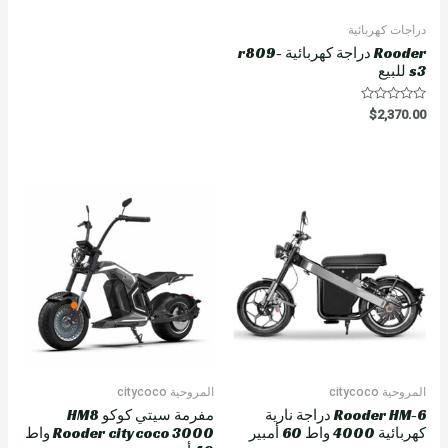
دراجات كهربائية
Rooder دراجة كهربائية r809-
s3 للبيع
R
$
2,370.00
a
t
e
d
0
o
u
t
o
f
5
المروحية citycoco
المروحية citycoco
Rooder HM-6 دراجة نارية
مفرمة سيتي كوكو HM8
كهربائية 4000 واط 60 أمبير
Rooder citycoco 3000 واط