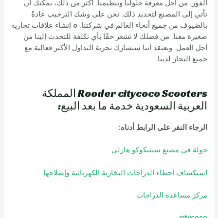
الفور. من أجل معرفة حلولنا وتنظيمنا. أكثر من ذلك، يمكنك أن
تأتي إلى المصنع لتحديد ذلك. نحن على وشك الترحيب عادةً
بالضيوف من جميع أنحاء العالم في شركتنا. o إنشاء علاقات تجارية
صغيرة معنا. من فضلك لا تشعر حقًا بأي تكلفة للتحدث إلينا من
أجل العمل. ونعتقد أننا سنشارك تجربة التداول الأكثر فعالية مع
جميع التجار لدينا.
Rooder citycoco Scooters المملكة
العربية السعودية خدمة ما بعد البيع:
الرجاء النقر على الرابط أدناه
:
جولة في مصنع سيتيكوكو هارلي
استكشاف أخطاء الدراجات البخارية الكهربائية وإصلاحها
مركز مساعدة الدراجات
citycoco