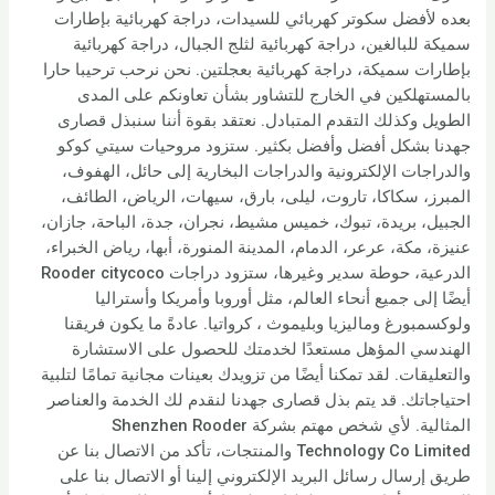
بعده لأفضل سكوتر كهربائي للسيدات، دراجة كهربائية بإطارات
سميكة للبالغين، دراجة كهربائية لثلج الجبال، دراجة كهربائية
بإطارات سميكة، دراجة كهربائية بعجلتين. نحن نرحب ترحيبا حارا
بالمستهلكين في الخارج للتشاور بشأن تعاونكم على المدى
الطويل وكذلك التقدم المتبادل. نعتقد بقوة أننا سنبذل قصارى
جهدنا بشكل أفضل وأفضل بكثير. ستزود مروحيات سيتي كوكو
والدراجات الإلكترونية والدراجات البخارية إلى حائل، الهفوف،
المبرز، سكاكا، تاروت، ليلى، بارق، سيهات، الرياض، الطائف،
الجبيل، بريدة، تبوك، خميس مشيط، نجران، جدة، الباحة، جازان،
عنيزة، مكة، عرعر، الدمام، المدينة المنورة، أبها، رياض الخبراء،
الدرعية، حوطة سدير وغيرها، ستزود دراجات Rooder citycoco
أيضًا إلى جميع أنحاء العالم، مثل أوروبا وأمريكا وأستراليا
ولوكسمبورغ وماليزيا وبليموث ، كرواتيا. عادةً ما يكون فريقنا
الهندسي المؤهل مستعدًا لخدمتك للحصول على الاستشارة
والتعليقات. لقد تمكنا أيضًا من تزويدك بعينات مجانية تمامًا لتلبية
احتياجاتك. قد يتم بذل قصارى جهدنا لنقدم لك الخدمة والعناصر
المثالية. لأي شخص مهتم بشركة Shenzhen Rooder
Technology Co Limited والمنتجات، تأكد من الاتصال بنا عن
طريق إرسال رسائل البريد الإلكتروني إلينا أو الاتصال بنا على