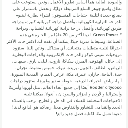
والجودة العالية هما أساس تطوير الأعمال، ونحن نستوعب على
نطاق واسع جوهر السلع المرتبطة دوليًا، ونحصل باستمرار على
بضائع جديدة لتلبية احتياجات المتسوقون لشراء بطارية ليثيوم
للدراجة الترابية الكهربائية، وأفضل دراجة كهربائية كبيرة، ودراجة
طريق كهربائية، وأفضل دراجة ترابية كهربائية للشباب، ودراجة
Green Power E. لدينا أكثر من 20 عامًا من الخبرة في هذه
الصناعة، ومبيعاتنا مدربة جيدًا. يمكننا أن نقدم لك الاقتراحات الأكثر
احترافًا لتلبية متطلبات منتجاتك. أي مشاكل، وتأتي إلينا! ستزود
مروحيات سيتي كوكو والدراجات الإلكترونية والدراجات البخارية
إلى حائل، الهفوف، المبرز، سكاكا، تاروت، ليلى، بارق، سيهات،
الرياض، الطائف، الجبيل، بريدة، تبوك، خميس مشيط، نجران،
جدة، الباحة، جازان، عنيزة، مكة، عرعر، الدمام، المدينة المنورة،
أبها، رياض الخبراء، الدرعية، حوطة سدير وغيرها، ستزود دراجات
Rooder citycoco أيضًا إلى جميع أنحاء العالم، مثل أوروبا وأمريكا
وأستراليا والأردن والجزائر والسودان ، أنغولا. يمكننا تلبية
الاحتياجات المختلفة للعملاء في الداخل والخارج. نرحب بالعملاء
الجدد والقدامى للتشاور والتفاوض معنا. رضاكم هو الدافع لدينا!
دعونا نعمل معًا لكتابة فصل جديد رائع!