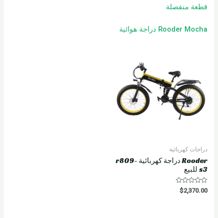
قطعة منفصلة
Rooder Mocha دراجة هوائية
دراجات كهربائية
Rooder دراجة كهربائية r809-
s3 للبيع
R
$
2,370.00
a
t
e
d