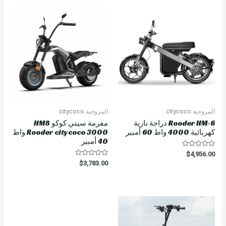
0
o
u
t
o
f
5
المروحية citycoco
المروحية citycoco
Rooder HM-6 دراجة نارية
مفرمة سيتي كوكو HM8
كهربائية 4000 واط 60 أمبير
Rooder citycoco 3000 واط
40 أمبير
R
$
4,956.00
a
R
$
3,783.00
t
a
e
t
d
e
0
d
o
0
u
o
t
u
o
t
f
o
5
f