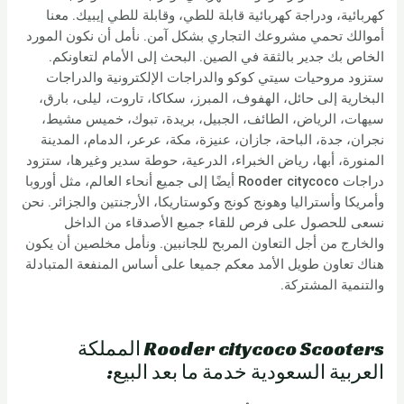
كهربائية، ودراجة كهربائية قابلة للطي، وقابلة للطي إيبيك. معنا
أموالك تحمي مشروعك التجاري بشكل آمن. نأمل أن نكون المورد
الخاص بك جدير بالثقة في الصين. البحث إلى الأمام لتعاونكم.
ستزود مروحيات سيتي كوكو والدراجات الإلكترونية والدراجات
البخارية إلى حائل، الهفوف، المبرز، سكاكا، تاروت، ليلى، بارق،
سيهات، الرياض، الطائف، الجبيل، بريدة، تبوك، خميس مشيط،
نجران، جدة، الباحة، جازان، عنيزة، مكة، عرعر، الدمام، المدينة
المنورة، أبها، رياض الخبراء، الدرعية، حوطة سدير وغيرها، ستزود
دراجات Rooder citycoco أيضًا إلى جميع أنحاء العالم، مثل أوروبا
وأمريكا وأستراليا وهونج كونج وكوستاريكا، الأرجنتين والجزائر. نحن
نسعى للحصول على فرص للقاء جميع الأصدقاء من الداخل
والخارج من أجل التعاون المربح للجانبين. ونأمل مخلصين أن يكون
هناك تعاون طويل الأمد معكم جميعا على أساس المنفعة المتبادلة
والتنمية المشتركة.
Rooder citycoco Scooters المملكة
العربية السعودية خدمة ما بعد البيع: