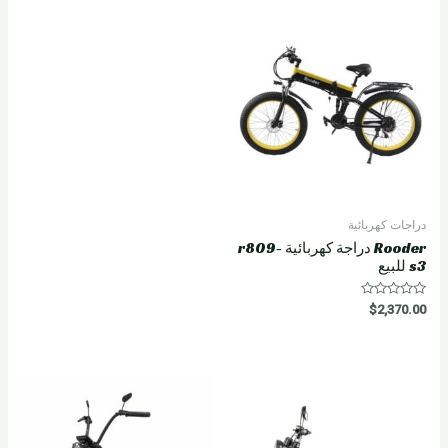
دراجات كهربائية
Rooder دراجة كهربائية r809-
s3 للبيع
R
$
2,370.00
a
t
e
d
0
o
u
t
o
f
5