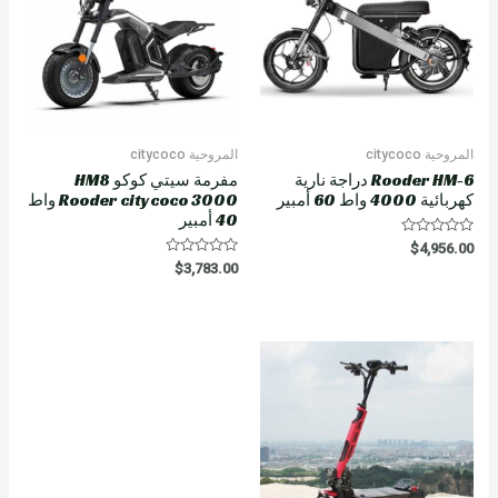
المروحية citycoco
المروحية citycoco
Rooder HM-6 دراجة نارية
مفرمة سيتي كوكو HM8
كهربائية 4000 واط 60 أمبير
Rooder citycoco 3000 واط
40 أمبير
R
$
4,956.00
a
R
$
3,783.00
t
a
e
t
d
e
0
d
o
0
u
o
t
u
o
t
f
o
5
f
5