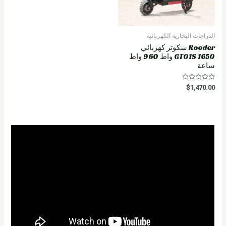
الدراجات البخارية الكهربائية
Rooder سكوتر كهربائي
GT01S 1650 واط 960 واط
ساعة
R
$
1,470.00
a
t
e
d
0
o
u
t
o
f
5