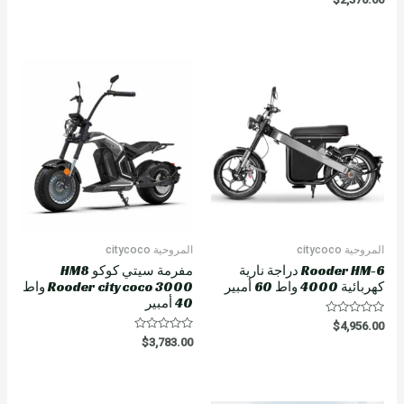
a
t
e
d
0
o
u
t
o
f
5
المروحية citycoco
المروحية citycoco
Rooder HM-6 دراجة نارية
مفرمة سيتي كوكو HM8
كهربائية 4000 واط 60 أمبير
Rooder citycoco 3000 واط
40 أمبير
R
$
4,956.00
a
R
$
3,783.00
t
a
e
t
d
e
0
d
o
0
u