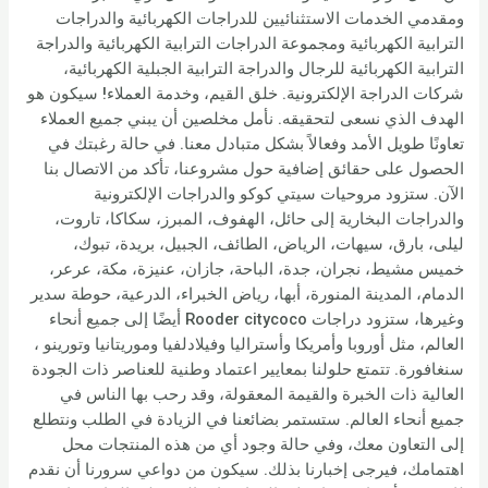
ومقدمي الخدمات الاستثنائيين للدراجات الكهربائية والدراجات
الترابية الكهربائية ومجموعة الدراجات الترابية الكهربائية والدراجة
الترابية الكهربائية للرجال والدراجة الترابية الجبلية الكهربائية،
شركات الدراجة الإلكترونية. خلق القيم، وخدمة العملاء! سيكون هو
الهدف الذي نسعى لتحقيقه. نأمل مخلصين أن يبني جميع العملاء
تعاونًا طويل الأمد وفعالاً بشكل متبادل معنا. في حالة رغبتك في
الحصول على حقائق إضافية حول مشروعنا، تأكد من الاتصال بنا
الآن. ستزود مروحيات سيتي كوكو والدراجات الإلكترونية
والدراجات البخارية إلى حائل، الهفوف، المبرز، سكاكا، تاروت،
ليلى، بارق، سيهات، الرياض، الطائف، الجبيل، بريدة، تبوك،
خميس مشيط، نجران، جدة، الباحة، جازان، عنيزة، مكة، عرعر،
الدمام، المدينة المنورة، أبها، رياض الخبراء، الدرعية، حوطة سدير
وغيرها، ستزود دراجات Rooder citycoco أيضًا إلى جميع أنحاء
العالم، مثل أوروبا وأمريكا وأستراليا وفيلادلفيا وموريتانيا وتورينو ،
سنغافورة. تتمتع حلولنا بمعايير اعتماد وطنية للعناصر ذات الجودة
العالية ذات الخبرة والقيمة المعقولة، وقد رحب بها الناس في
جميع أنحاء العالم. ستستمر بضائعنا في الزيادة في الطلب ونتطلع
إلى التعاون معك، وفي حالة وجود أي من هذه المنتجات محل
اهتمامك، فيرجى إخبارنا بذلك. سيكون من دواعي سرورنا أن نقدم