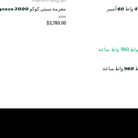
مفرمة سيتي كوكو HM8 Rooder citycoco 3000 واط 40 أمبير
R
$
3,783.00
a
t
e
d
0
o
u
t
o
f
5