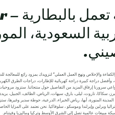
دراجة 
بية السعودية، المو
يني.
لكفاءة والإخلاص ونهج العمل العملي” لتزويدك بمزود رائع للمعالجة للدرا
عي سرورنا إرفاق المزيد من التفاصيل حول منتجاتنا. ستزود مروحيات 
مبرز، سكاكا، تاروت، ليلى، بارق، سيهات، الرياض، الطائف، الجبيل، بر
راليا وبرلين وإيرلندا وموسكو ، سلوفاكيا. نحن نعتمد على المزايا الخاصة 
 شبكة مبيعات عالمية تصل إلى الشرق الأوسط وتركيا وماليزيا وفيتنام.