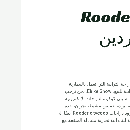
ترابية تعمل بالبطارية – Rooder
ردين
جة الترابية التي تعمل بالبطارية،
والدراجة الكهربائية ذات الإطارات السميكة، وأفضل دراجة كبيرة دراجة كهربائية للإطارات، دراجات الطرق الكهربائية للبيع، Ebike Snow. نحن نرحب
سيتي كوكو والدراجات الإلكترونية
يدة، تبوك، خميس مشيط، نجران، جدة،
الباحة، جازان، عنيزة، مكة، عرعر، الدمام، المدينة المنورة، أبها، رياض الخبراء، الدرعية، حوطة سدير وغيرها، ستزود دراجات Rooder citycoco أيضًا إلى
لبناء آلية تجارية متبادلة المنفعة مع