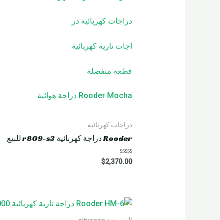
دراجات كهربائية
در
اجات نارية كهربائية
قطعة منفصلة
Rooder Mocha دراجة هوائية
دراجات كهربائية
Rooder دراجة كهربائية r809-s3 للبيع
R
$
2,370.00
a
t
e
d
0
o
u
t
o
المروحية citycoco