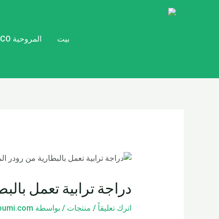
خطي
تصفّح
لى
المقالات
لمحتوى
بيت
المروحية CITYCOCO
دراجة ترابية تعمل بالبط
اترك تعليقاً
/
منتجات
/ بواسطة
loumi.com