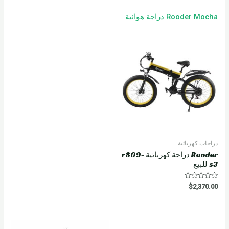
Rooder Mocha دراجة هوائية
دراجات كهربائية
Rooder دراجة كهربائية r809-
s3 للبيع
R
$
2,370.00
a
t
e
d
0
o
u