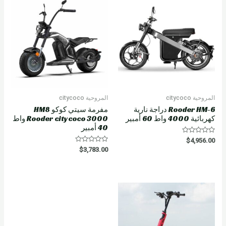
t
o
f
5
المروحية citycoco
المروحية citycoco
Rooder HM-6 دراجة نارية
مفرمة سيتي كوكو HM8
كهربائية 4000 واط 60 أمبير
Rooder citycoco 3000 واط
40 أمبير
R
$
4,956.00
a
R
$
3,783.00
t
a
e
t
d
e
0
d
o
0
u
o
t
u
o
t
f
o
5
f
5