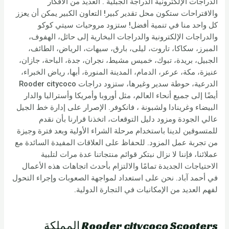
الدراجات الإلكترونية الدراجة الجبلية . العديد من الأفكار
والاقتراحات ستكون محل تقدير كبير! التعاون الكبير يمكن أن يعزز
كل واحد منا في تنمية أفضل! ستزود مروحيات سيتي كوكو
والدراجات الإلكترونية والدراجات البخارية إلى حائل، الهفوف،
المبرز، سكاكا، تاروت، ليلى، بارق، سيهات، الرياض، الطائف،
الجبيل، بريدة، تبوك، خميس مشيط، نجران، جدة، الباحة، جازان،
عنيزة، مكة، عرعر، الدمام، المدينة المنورة، أبها، رياض الخبراء،
الدرعية، حوطة سدير وغيرها، ستزود دراجات Rooder citycoco
أيضًا إلى جميع أنحاء العالم، مثل أوروبا وأمريكا وأستراليا والدار
البيضاء وغرينادا ولشبونة ، فانكوفر. الإصرار على إدارة خط الجيل
عالي الجودة ومزود دليل التوقعات، اتخذنا قرارنا بأن نقدم
للمتسوقين لدينا باستخدام مرحلة الشراء الأولية وبعد فترة وجيزة
من تجربة عمل المزود. للحفاظ على العلاقات المفيدة السائدة مع
عملائنا، فإننا لا نزال نبتكر قوائم منتجاتنا عدة مرات لتلبية
الاحتياجات الجديدة تمامًا والالتزام بأحدث اتجاهات هذه الأعمال
في أحمد آباد. نحن على استعداد لمواجهة الصعوبات وإجراء التحول
لفهم العديد من الإمكانيات في التجارة الدولية.
Rooder citycoco Scooters المملكة