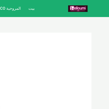
خطي
تصفّح
بيت
المروحية CITYCOCO
لى
المقالات
لمحتوى