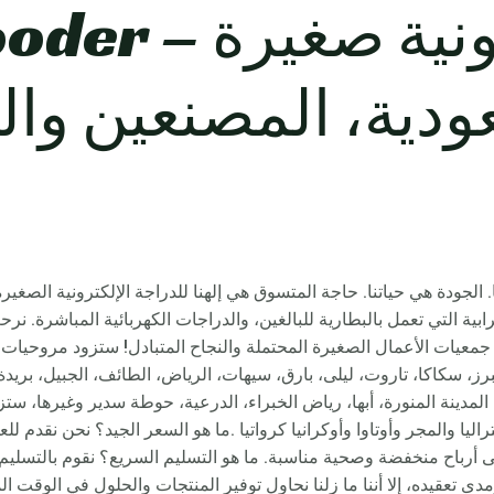
عودية، المصنعين وا
. الجودة هي حياتنا. حاجة المتسوق هي إلهنا للدراجة الإلكترونية الصغيرة
رابية التي تعمل بالبطارية للبالغين، والدراجات الكهربائية المباشرة. 
 جمعيات الأعمال الصغيرة المحتملة والنجاح المتبادل! ستزود مروحيات 
مبرز، سكاكا، تاروت، ليلى، بارق، سيهات، الرياض، الطائف، الجبيل، بر
راليا والمجر وأوتاوا وأوكرانيا كرواتيا .ما هو السعر الجيد؟ نحن نقدم 
لى أرباح منخفضة وصحية مناسبة. ما هو التسليم السريع؟ نقوم بالتسليم
 تعقيده، إلا أننا ما زلنا نحاول توفير المنتجات والحلول في الوقت ا