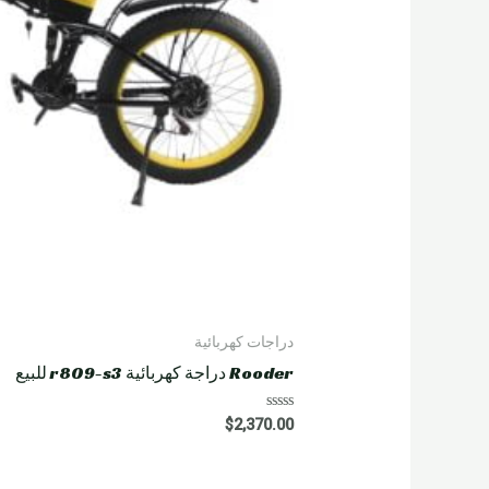
دراجات كهربائية
Rooder دراجة كهربائية r809-s3 للبيع
R
$
2,370.00
a
t
e
d