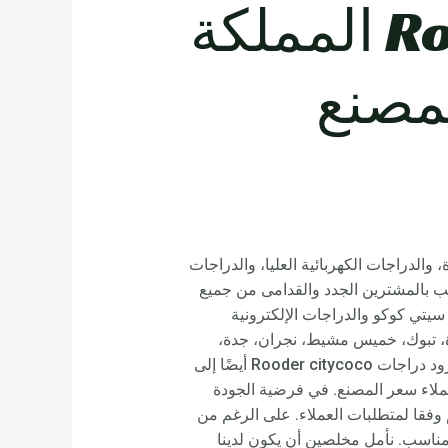
دراجة إلكترونية صغيرة – Rooder المملكة
لمصنع
، والدراجات الكهربائية العليا، والدراجات
نرحب بالمشترين الجدد والقدامى من جميع
سيتي كوكو والدراجات الإلكترونية
يدة، تبوك، خميس مشيط، نجران، جدة،
الباحة، جازان، عنيزة، مكة، عرعر، الدمام، المدينة المنورة، أبها، رياض الخبراء، الدرعية، حوطة سدير وغيرها، ستزود دراجات Rooder citycoco أيضًا إلى
للعملاء سعر المصنع. في فرضية الجودة
 وفقا لمتطلبات العملاء. على الرغم من
لمناسب. نأمل مخلصين أن يكون لدينا