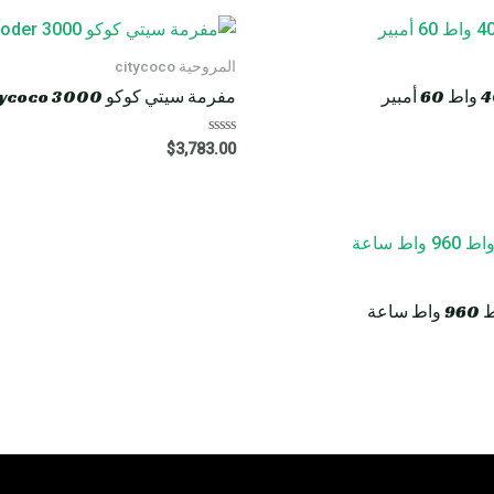
المروحية citycoco
مفرمة سيتي كوكو HM8 Rooder citycoco 3000 واط 40 أمبير
R
$
3,783.00
a
t
e
d
0
o
u
t
o
f
5