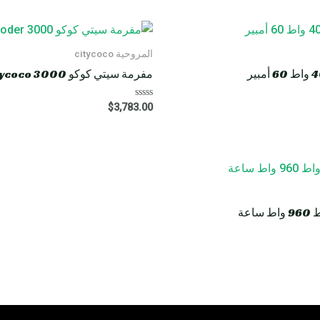
المروحية citycoco
مفرمة سيتي كوكو HM8 Rooder citycoco 3000 واط 40 أمبير
R
$
3,783.00
a
t
e
d
0
o
u
t
o
f
5