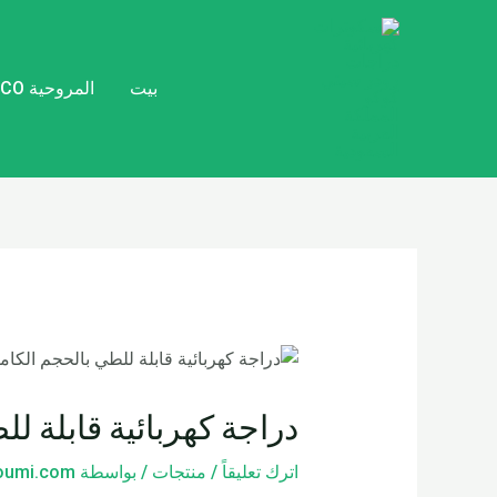
خطي
تصفّح
لى
المقالات
لمحتوى
بيت
المروحية CITYCOCO
دراجة كهربائية قابلة للطي بالحجم الكامل
اترك تعليقاً
/
منتجات
/ بواسطة
loumi.com