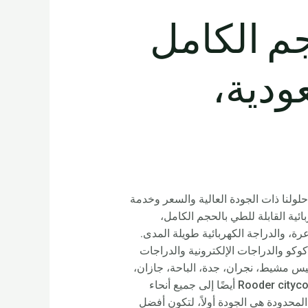
جم الكامل
سعودية،
تعامل مع استفسارات المشترين. هدفنا هو إرضاء العملاء بنسبة 100% من خلال حلولنا ذات الجودة العالية والسعر وخدمة
ئية القابلة للطي بالحجم الكامل،
عرة، والدراجة الكهربائية طويلة المدى.
وكو والدراجات الإلكترونية والدراجات
خميس مشيط، نجران، جدة، الباحة، جازان،
عنيزة، مكة، عرعر، الدمام، المدينة المنورة، أبها، رياض الخبراء، الدرعية، حوطة سدير وغيرها، ستزود دراجات Rooder citycoco أيضًا إلى جميع أنحاء
المحدودة هي الجودة أولاً، لتكون أفضل