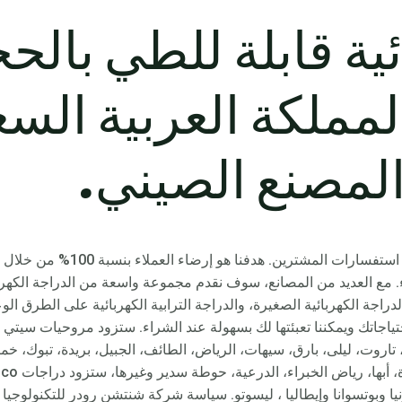
ية قابلة للطي بالح
Rooder المملكة العربية ال
لمصنع الصيني.
لدينا الآن فريق ذو كفاءة كبيرة لل
اء. مع العديد من المصانع، سوف نقدم مجموعة واسعة من الدراجة الكهربا
دراجة الكهربائية الصغيرة، والدراجة الترابية الكهربائية على الطرق الو
اجاتك ويمكننا تعبئتها لك بسهولة عند الشراء. ستزود مروحيات سيتي ك
، تاروت، ليلى، بارق، سيهات، الرياض، الطائف، الجبيل، بريدة، تبوك، 
ونيا وبوتسوانا وإيطاليا ، ليسوتو. سياسة شركة شنتشن رودر للتكنولوجيا 