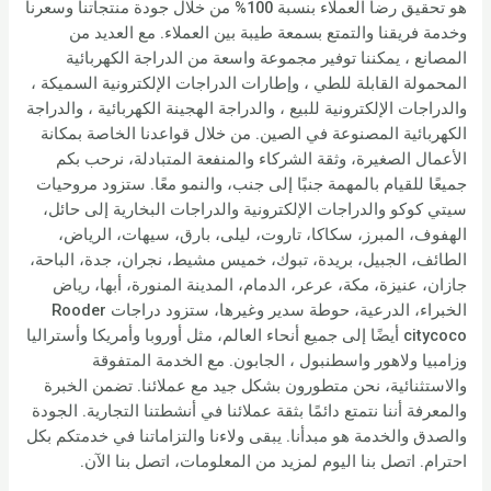
هو تحقيق رضا العملاء بنسبة 100% من خلال جودة منتجاتنا وسعرنا
وخدمة فريقنا والتمتع بسمعة طيبة بين العملاء. مع العديد من
المصانع ، يمكننا توفير مجموعة واسعة من الدراجة الكهربائية
المحمولة القابلة للطي ، وإطارات الدراجات الإلكترونية السميكة ،
والدراجات الإلكترونية للبيع ، والدراجة الهجينة الكهربائية ، والدراجة
الكهربائية المصنوعة في الصين. من خلال قواعدنا الخاصة بمكانة
الأعمال الصغيرة، وثقة الشركاء والمنفعة المتبادلة، نرحب بكم
جميعًا للقيام بالمهمة جنبًا إلى جنب، والنمو معًا. ستزود مروحيات
سيتي كوكو والدراجات الإلكترونية والدراجات البخارية إلى حائل،
الهفوف، المبرز، سكاكا، تاروت، ليلى، بارق، سيهات، الرياض،
الطائف، الجبيل، بريدة، تبوك، خميس مشيط، نجران، جدة، الباحة،
جازان، عنيزة، مكة، عرعر، الدمام، المدينة المنورة، أبها، رياض
الخبراء، الدرعية، حوطة سدير وغيرها، ستزود دراجات Rooder
citycoco أيضًا إلى جميع أنحاء العالم، مثل أوروبا وأمريكا وأستراليا
وزامبيا ولاهور واسطنبول ، الجابون. مع الخدمة المتفوقة
والاستثنائية، نحن متطورون بشكل جيد مع عملائنا. تضمن الخبرة
والمعرفة أننا نتمتع دائمًا بثقة عملائنا في أنشطتنا التجارية. الجودة
والصدق والخدمة هو مبدأنا. يبقى ولاءنا والتزاماتنا في خدمتكم بكل
احترام. اتصل بنا اليوم لمزيد من المعلومات، اتصل بنا الآن.