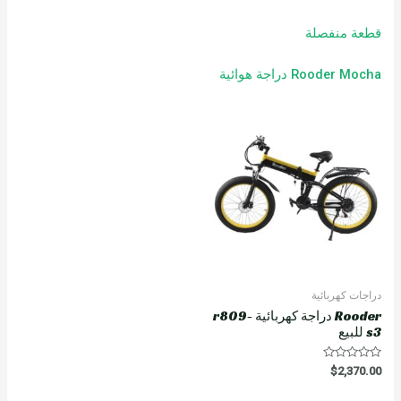
قطعة منفصلة
Rooder Mocha دراجة هوائية
دراجات كهربائية
Rooder دراجة كهربائية r809-
s3 للبيع
R
$
2,370.00
a
t
e