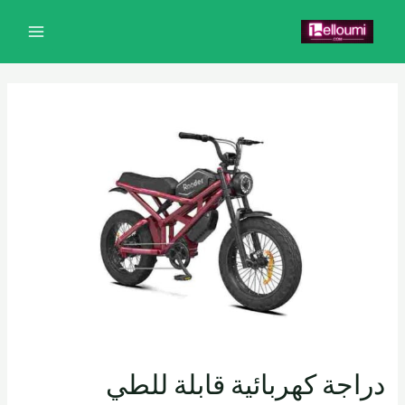
خطي
تصفّح
MAIN
لى
المقالات
MENU
لمحتوى
دراجة كهربائية قابلة للطي