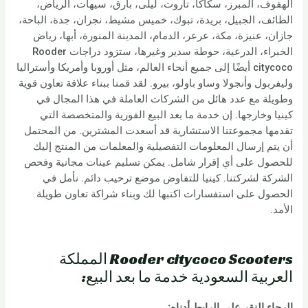
الهفوف، المبرز، سكاكا، تاروت، ليلى، بارق، سيهات، الرياض،
الطائف، الجبيل، بريدة، تبوك، خميس مشيط، نجران، جدة، الباحة،
جازان، عنيزة، مكة، عرعر، الدمام، المدينة المنورة، أبها، رياض
الخبراء، الدرعية، حوطة سدير وغيرها، ستزود دراجات Rooder
citycoco أيضًا إلى جميع أنحاء العالم، مثل أوروبا وأمريكا وأستراليا
وليفربول وأنجولا وساو باولو، بيرو. لقد قمنا ببناء علاقة تعاون قوية
وطويلة مع عدد هائل من الشركات العاملة في هذا المجال في
كينيا وخارجها. إن خدمة ما بعد البيع الفورية والمتخصصة التي
تقدمها مجموعتنا الاستشارية قد أسعدت المشترين. من المحتمل
أن يتم إرسال المعلومات التفصيلية والمعلمات من المنتج إليك
للحصول على أي إقرار شامل. يمكن تسليم عينات مجانية وفحص
الشركة لشركتنا. كينيا للتفاوض موضع ترحيب دائم. نأمل في
الحصول على استفسارات اكتبها لك وبناء شراكة تعاون طويلة
الأمد.
Rooder citycoco Scooters المملكة
العربية السعودية خدمة ما بعد البيع:
الرجاء النقر على الرابط أدناه
: