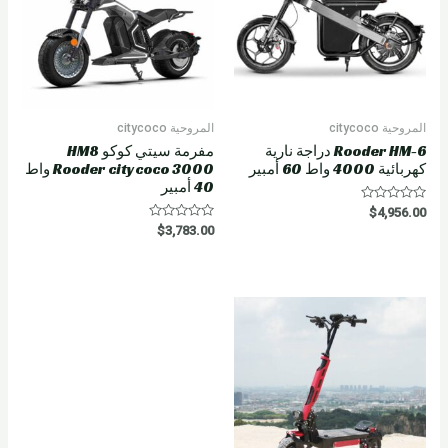
المروحية citycoco
المروحية citycoco
Rooder HM-6 دراجة نارية
مفرمة سيتي كوكو HM8
كهربائية 4000 واط 60 أمبير
Rooder citycoco 3000 واط
40 أمبير
R
$
4,956.00
a
R
$
3,783.00
t
a
e
t
d
e
0
d
o
0
u
o
t
u
o
t
f
o
5
f
5