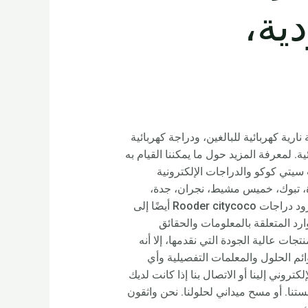
دية،
رية كهربائية للبالغين، ودراجة كهربائية
. لمعرفة المزيد حول ما يمكننا القيام به
سيتي كوكو والدراجات الإلكترونية
يدة، تبوك، خميس مشيط، نجران، جدة،
الباحة، جازان، عنيزة، مكة، عرعر، الدمام، المدينة المنورة، أبها، رياض الخبراء، الدرعية، حوطة سدير وغيرها، ستزود دراجات Rooder citycoco أيضًا إلى
وارد المتعلقة بالمعلومات والحقائق
ات عالية الجودة التي نقدمها، إلا أنه
م الحلول والمعلمات التفصيلية وأي
ني إلينا أو الاتصال بنا إذا كانت لديك
نا. أو مسح ميداني لحلولنا. نحن واثقون