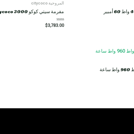
المروحية citycoco
مفرمة سيتي كوكو HM8 Rooder citycoco 3000 واط 40 أمبير
R
$
3,783.00
a
t
e
d
0
o
u
t
o
f
5