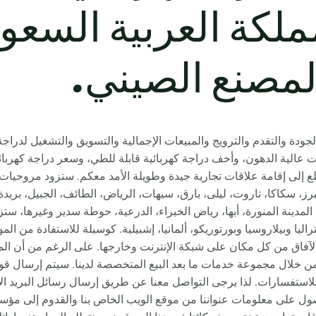
Ro المملكة العربية السعو
لمصنع الصيني.
ة والتقدم والترويج والمبيعات الإجمالية والتسويق والتشغيل لدراجة نا
 عالية الدهون، وأخف دراجة كهربائية قابلة للطي، وسعر دراجة كهربائية
 إلى إقامة علاقات تجارية جيدة وطويلة الأمد معكم. ستزود مروحيات 
مبرز، سكاكا، تاروت، ليلى، بارق، سيهات، الرياض، الطائف، الجبيل، بر
راليا وبيلاروسيا وبورتوريكو، ألمانيا، إشبيلية. كوسيلة للاستفادة من الم
بالآفاق من كل مكان على شبكة الإنترنت وخارجها. على الرغم من أن المنتج
ن خلال مجموعة خدمات ما بعد البيع المتخصصة لدينا. سيتم إرسال قوائ
فسارات. لذا يرجى التواصل معنا عن طريق إرسال رسائل البريد الإلكترو
ل على معلومات عنواننا من موقع الويب الخاص بنا والقدوم إلى مؤسست