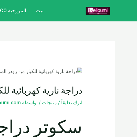
خطي
تصفّح
بيت
المروحية CITYCOCO
لى
المقالات
لمحتوى
دراجة نارية كهربائية لل
اترك تعليقاً
/
منتجات
/ بواسطة
loumi.com
سكوتر دراجة 