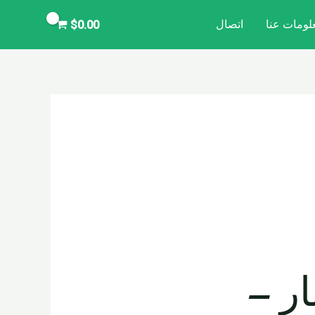
لومات عنا
اتصال
$
0.00
ار –