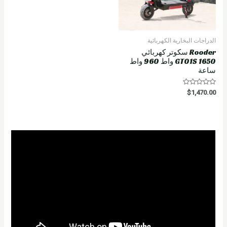
الدراجات البخارية الكهربائية
Rooder سكوتر كهربائي
GT01S 1650 واط 960 واط
ساعة
R
$
1,470.00
a
t
e
d
0
o
u
t
o
f
5