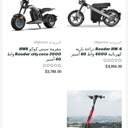
المروحية citycoco
المروحية citycoco
Rooder HM-6 دراجة نارية
مفرمة سيتي كوكو HM8
كهربائية 4000 واط 60 أمبير
Rooder citycoco 3000 واط
40 أمبير
R
$
4,956.00
a
R
$
3,783.00
t
a
e
t
d
e
0
d
o
0
u
o
t
u
o
t
f
o
5
f
5