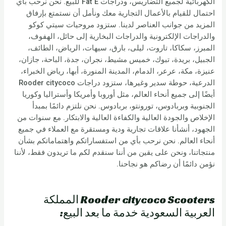
الكهربائية لجميع التضاريس، ودراجات Fat E للبيع. نحن نرحب بأي
احتمال للقيام بالأعمال التجارية معك ونأمل أن نستمتع بإرفاق
المزيد من جوانب العناصر لدينا. ستزود مروحيات سيتي كوكو
والدراجات الإلكترونية والدراجات البخارية إلى حائل، الهفوف،
المبرز، سكاكا، تاروت، ليلى، بارق، سيهات، الرياض، الطائف،
الجبيل، بريدة، تبوك، خميس مشيط، نجران، جدة، الباحة، جازان،
عنيزة، مكة، عرعر، الدمام، المدينة المنورة، أبها، رياض الخبراء،
الدرعية، حوطة سدير وغيرها، ستزود دراجات Rooder citycoco
أيضًا إلى جميع أنحاء العالم، مثل أوروبا وأمريكا وأستراليا وكوريا
الجنوبية وبربادوس، تورونتو، بربادوس. نحن نلتزم دائمًا بمبدأ
الإخلاص والجودة العالية والكفاءة العالية والابتكار. مع سنوات من
الجهود، أنشأنا علاقات تجارية ودية ومستقرة مع العملاء في جميع
أنحاء العالم. نحن نرحب بأي من استفساراتكم واهتماماتكم بشأن
منتجاتنا، ونحن على يقين من أننا سنقدم لكم ما تريدون فقط، لأننا
نؤمن دائمًا أن رضاكم هو نجاحنا.
Rooder citycoco Scooters المملكة
العربية السعودية خدمة ما بعد البيع: