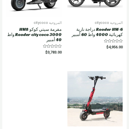
المروحية citycoco
المروحية citycoco
Rooder HM-6 دراجة نارية
مفرمة سيتي كوكو HM8
كهربائية 4000 واط 60 أمبير
Rooder citycoco 3000 واط
40 أمبير
R
$
4,956.00
a
R
$
3,783.00
t
a
e
t
d
e
0
d
o
0
u
o
t
u
o
t
f
o
5
f
5