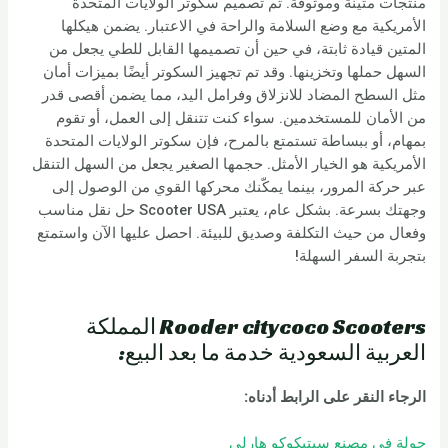
منتجات متينة وموثوقة. تم تصميم سكوتر الولايات المتحدة
الأمريكية مع وضع السلامة والراحة في الاعتبار. يضمن هيكلها
المتين قيادة ثابتة، في حين أن تصميمها القابل للطي يجعل من
السهل حملها وتخزينها. وقد تم تجهيز السكوتر أيضًا بميزات أمان
مثل السطح المضاد للانزلاق وفرامل اليد، مما يضمن أقصى قدر
من الأمان للمستخدمين. سواء كنت تتنقل إلى العمل، أو تقوم
بمهام، أو ببساطة تستمتع بالمرح، فإن سكوتر الولايات المتحدة
الأمريكية هو الخيار الأمثل. حجمها الصغير يجعل من السهل التنقل
عبر حركة المرور، بينما يمكّنك محركها القوي من الوصول إلى
وجهتك بسرعة. بشكل عام، يعتبر Scooter USA حل نقل مناسب
وفعال من حيث التكلفة وصديق للبيئة. احصل عليها الآن واستمتع
بتجربة السفر السهلة!
Rooder citycoco Scooters المملكة
العربية السعودية خدمة ما بعد البيع:
الرجاء النقر على الرابط أدناه
:
جولة في مصنع سيتيكوكو هارلي