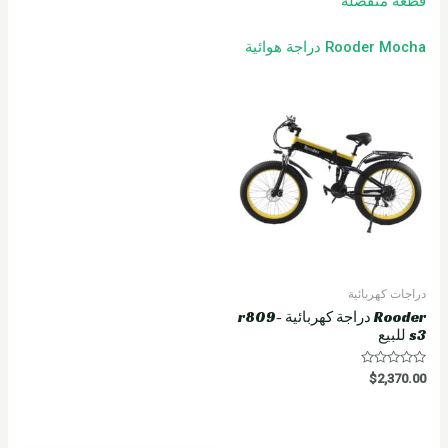
قطعة منفصلة
Rooder Mocha دراجة هوائية
دراجات كهربائية
Rooder دراجة كهربائية r809-
s3 للبيع
R
$
2,370.00
a
t
e
d
0
o