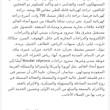
المستهلكون الجدد والقدامى دعم وتأكيد للسكوتر ذو العجلتين
للبالغين، دراجة كهربائية قابلة للطي مقاس 20 بوصة، دراجة
كهربائية فرنسا، دراجة ذات إطار سميك 750 وات، أسرع دراجة
كهربائية كبيرة. نحن نرحب تمامًا بالعملاء من جميع أنحاء العالم
لإقامة علاقات تجارية مستقرة ومتبادلة المنفعة، للحصول على
مستقبل مشرق معًا. ستزود مروحيات سيتي كوكو والدراجات
الإلكترونية والدراجات البخارية إلى حائل، الهفوف، المبرز، سكاكا،
تاروت، ليلى، بارق، سيهات، الرياض، الطائف، الجبيل، بريدة،
تبوك، خميس مشيط، نجران، جدة، الباحة، جيزان، عنيزة، مكة،
عرعر، الدمام، المدينة المنورة، أبها، رياض الخبراء، الدرعية،
حوطة سدير وغيرها، ستزود دراجات Rooder citycoco أيضًا إلى
جميع أنحاء العالم، مثل أوروبا وأمريكا وأستراليا والمملكة العربية
السعودية ونيودلهي ، ميانمار، أذربيجان. علينا الآن أن نستمر في
دعم فلسفة العمل عالية الجودة والمفصلة والفعالة المتمثلة في
روح الخدمة الصادقة والمسؤولة والمبتكرة، والالتزام بالعقد
والالتزام بالسمعة والسلع من الدرجة الأولى وتحسين الخدمة التي
نرحب بها من العملاء الأجانب.