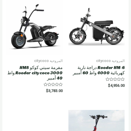
u
t
o
f
5
المروحية citycoco
المروحية citycoco
Rooder HM-6 دراجة نارية
مفرمة سيتي كوكو HM8
كهربائية 4000 واط 60 أمبير
Rooder citycoco 3000 واط
40 أمبير
R
$
4,956.00
a
R
$
3,783.00
t
a
e
t
d
e
0
d
o
0
u
o
t
u
o
t
f
o
5
f
5