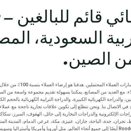
س
ربية السعودية، الم
ن الصين.
لدينا مجموعة فعالة حقًا للتعامل مع
مع العديد من المصانع، يمكننا بسهولة تقديم مجموعة واسعة من السكوت
راهقين، والدراجة الكهربائية الكبيرة، والدراجة الترابية الكهربائية بالحجم ال
الاتصال بنا. ونحن نتطلع إلى تكوين علاقات تجارية ناجحة مع عملاء 
ت الإلكترونية والدراجات البخارية إلى حائل، الهفوف، المبرز، سكاكا
نجران، جدة، الباحة، جازان، عنيزة، مكة، عرعر، الدمام، المدينة المنو
سدير وغيرها، ستزود دراجات Rooder citycoco أيضًا إلى جميع أنحاء العالم، مثل أوروبا وأمريكا 