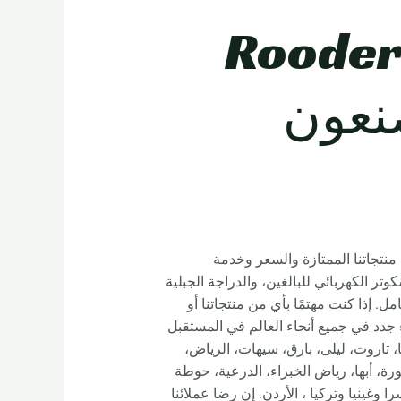
كوتر كهربائي قائم للبالغين – Rooder
صنعون
 استفسارات العملاء المحتملين. هدفنا هو إرضاء العملاء بنسبة 100٪ من خلال منتجاتنا الممتازة والسعر وخدمة
ر الكهربائي للبالغين، والدراجة الجبلية
كامل. إذا كنت مهتمًا بأي من منتجاتنا أو
جدد في جميع أنحاء العالم في المستقبل
، تاروت، ليلى، بارق، سيهات، الرياض،
رة، أبها، رياض الخبراء، الدرعية، حوطة
وأستراليا وسويسرا وغينيا وتركيا ، الأردن. إن رضا عملائنا