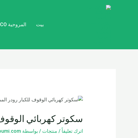
خطي
تصفّح
لى
المقالات
لمحتوى
بيت
المروحية CITYCOCO
سكوتر كهربائي الوقوف ل
اترك تعليقاً
/
منتجات
/ بواسطة
loumi.com