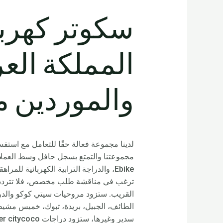
المملكة الع
والموردين م
مجموعتنا والتمتع بسجل حافل وسط العملاء. 
Ebike، والدراجة الترابية الكهربائية للم
ترغب في مناقشة طلب مخصص، فلا تتردد في 
القريب. ستزود مروحيات سيتي كوكو والدراجا
الطائف، الجبيل، بريدة، تبوك، خميس مشيط، 