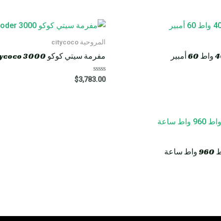
المروحية citycoco
مفرمة سيتي كوكو HM8 Rooder citycoco 3000 واط 40 أمبير
R
$
3,783.00
a
t
e
d
0
o
u
t
o
f
5