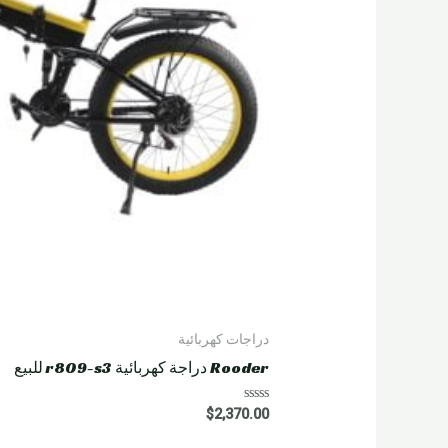
دراجات كهربائية
Rooder دراجة كهربائية r809-s3 للبيع
R
$
2,370.00
a
t