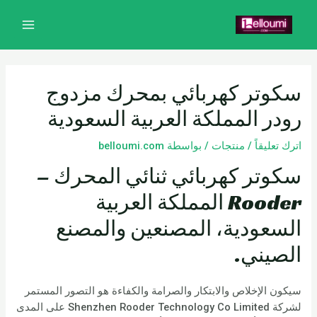
خطي
تصفّح
MAIN
لى
المقالات
MENU
لمحتوى
سكوتر كهربائي بمحرك مزدوج
رودر المملكة العربية السعودية
اترك تعليقاً
/
منتجات
/ بواسطة
belloumi.com
سكوتر كهربائي ثنائي المحرك –
Rooder المملكة العربية
السعودية، المصنعين والمصنع
الصيني.
سيكون الإخلاص والابتكار والصرامة والكفاءة هو التصور المستمر
لشركة Shenzhen Rooder Technology Co Limited على المدى