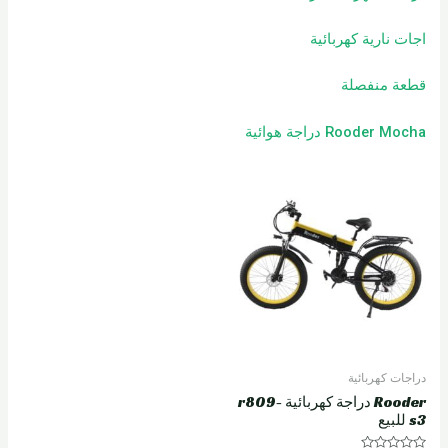
اجات نارية كهربائية
قطعة منفصلة
Rooder Mocha دراجة هوائية
دراجات كهربائية
Rooder دراجة كهربائية r809-
s3 للبيع