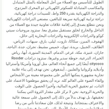
الطويل للتأسيس مع العملاء من أجل المعاملة بالمثل المتبادل
والمكاسب المتبادلة للسكوتر الكهربائي ذو المحرك المزدوج،
والدراجة الكهربائية بقدرة 250 واط، للسيدات دراجة كهربائية،
دراجة ترابية كهربائية سريعة للبالغين، مصنعي الدراجات الكهربائية.
ونحن نتطلع بصدق إلى إقامة علاقات تعاونية جيدة مع العملاء من
الداخل والخارج لخلق مستقبل مشرق معا. ستزود مروحيات سيتي
كوكو والدراجات الإلكترونية والدراجات البخارية إلى حائل،
الهفوف، المبرز، سكاكا، تاروت، ليلى، بارق، سيهات، الرياض،
الطائف، الجبيل، بريدة، تبوك، خميس مشيط، نجران، جدة، الباحة،
جازان، عنيزة، مكة، عرعر، الدمام، المدينة المنورة، أبها، رياض
الخبراء، الدرعية، حوطة سدير وغيرها، ستزود دراجات Rooder
citycoco أيضًا إلى جميع أنحاء العالم، مثل أوروبا وأمريكا وأستراليا
وأديلايد وكرواتيا والفلبين ، أيندهوفن. نحن نهدف إلى بناء علامة
تجارية مشهورة يمكنها التأثير على مجموعة معينة من الأشخاص
وإلقاء الضوء على العالم كله. نريد أن يحقق موظفونا الاعتماد على
الذات، ثم تحقيق الحرية المالية، وأخيرا الحصول على الوقت
والحرية الروحية. نحن لا نركز على مقدار الثروة التي يمكننا
تحقيقها، بل نهدف بدلاً من ذلك إلى الحصول على سمعة عالية
والاعتراف بمنتجاتنا. ونتيجة لذلك، فإن سعادتنا تأتي من رضا
عملائنا وليس من مقدار الأموال التي نكسبها. فريقنا سيبذل