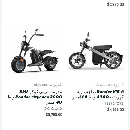
R
$
2,370.00
a
t
e
d
0
o
u
t
o
f
5
المروحية citycoco
المروحية citycoco
Rooder HM-6 دراجة نارية
مفرمة سيتي كوكو HM8
كهربائية 4000 واط 60 أمبير
Rooder citycoco 3000 واط
40 أمبير
R
$
4,956.00
a
R
$
3,783.00
t
a
e
t
d
e
0
d
o