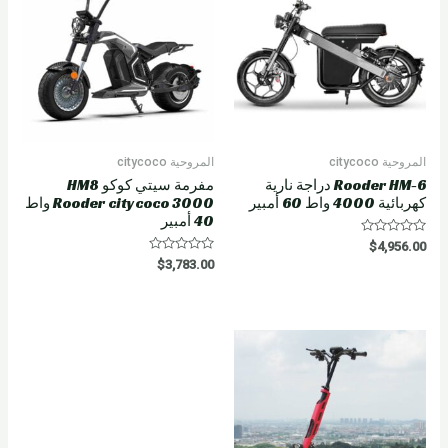
f
5
المروحية citycoco
المروحية citycoco
Rooder HM-6 دراجة نارية
مفرمة سيتي كوكو HM8
كهربائية 4000 واط 60 أمبير
Rooder citycoco 3000 واط
40 أمبير
R
$
4,956.00
a
R
$
3,783.00
t
a
e
t
d
e
0
d
o
0
u
o
t
u
o
t
f
o
5
f
5