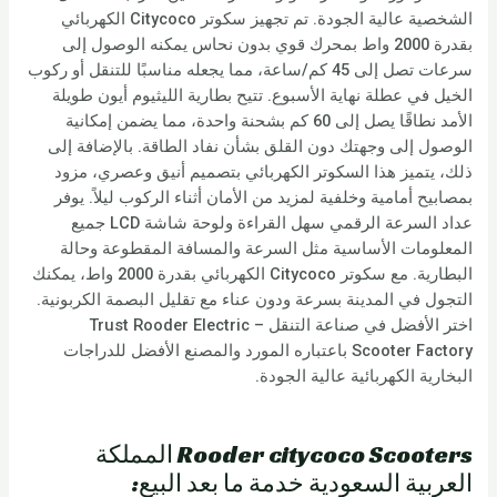
الشخصية عالية الجودة. تم تجهيز سكوتر Citycoco الكهربائي
بقدرة 2000 واط بمحرك قوي بدون نحاس يمكنه الوصول إلى
سرعات تصل إلى 45 كم/ساعة، مما يجعله مناسبًا للتنقل أو ركوب
الخيل في عطلة نهاية الأسبوع. تتيح بطارية الليثيوم أيون طويلة
الأمد نطاقًا يصل إلى 60 كم بشحنة واحدة، مما يضمن إمكانية
الوصول إلى وجهتك دون القلق بشأن نفاد الطاقة. بالإضافة إلى
ذلك، يتميز هذا السكوتر الكهربائي بتصميم أنيق وعصري، مزود
بمصابيح أمامية وخلفية لمزيد من الأمان أثناء الركوب ليلاً. يوفر
عداد السرعة الرقمي سهل القراءة ولوحة شاشة LCD جميع
المعلومات الأساسية مثل السرعة والمسافة المقطوعة وحالة
البطارية. مع سكوتر Citycoco الكهربائي بقدرة 2000 واط، يمكنك
التجول في المدينة بسرعة ودون عناء مع تقليل البصمة الكربونية.
اختر الأفضل في صناعة التنقل – Trust Rooder Electric
Scooter Factory باعتباره المورد والمصنع الأفضل للدراجات
البخارية الكهربائية عالية الجودة.
Rooder citycoco Scooters المملكة
العربية السعودية خدمة ما بعد البيع: