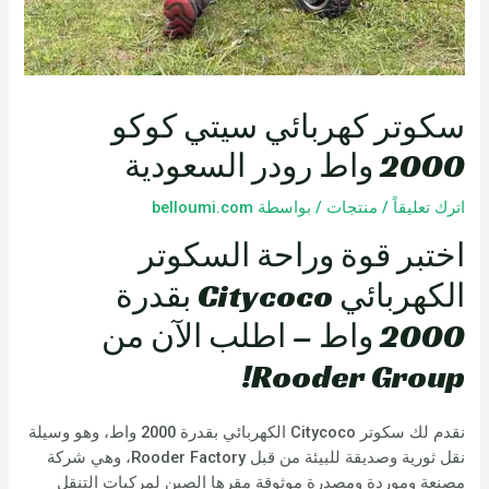
سكوتر كهربائي سيتي كوكو
2000 واط رودر السعودية
اترك تعليقاً
/
منتجات
/ بواسطة
belloumi.com
اختبر قوة وراحة السكوتر
الكهربائي Citycoco بقدرة
2000 واط – اطلب الآن من
Rooder Group!
نقدم لك سكوتر Citycoco الكهربائي بقدرة 2000 واط، وهو وسيلة
نقل ثورية وصديقة للبيئة من قبل Rooder Factory، وهي شركة
مصنعة وموردة ومصدرة موثوقة مقرها الصين لمركبات التنقل