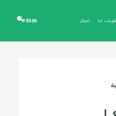
لومات عنا
اتصال
$
0.00
ة
ار –