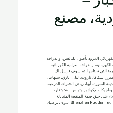
عودية، مصنع
ربائي المزود بأضواء للبالغين، والدراجة
طارات الدهنية مقاس 24 بوصة، ومستودع الدراجات الكهربائية، والدراجة الترابية الكهربائية
مية التي تحتاجها. ثم سوف نرسل لك
مبرز، سكاكا، تاروت، ليلى، بارق، سيهات،
ة المنورة، أبها، رياض الخبراء، الدرعية،
با وأمريكا وأستراليا وبلجيكا والإكوادور وتونس ، شتوتغارت.
ء على خلق قيمة للمنفعة المتبادلة
وإنشاء وضع مربح للجانبين. نرحب بالعملاء في جميع أنحاء العالم للاتصال بنا أو زيارة شركة Shenzhen Rooder Technology Co Limited. سوف نرضيك