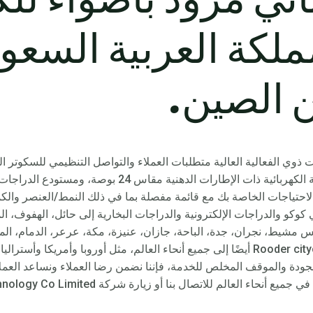
Ro المملكة العربية الس
 الصين.
ي الفعالية العالية متطلبات العملاء والتواصل التنظيمي للسكوتر الكه
الكهربائية ذات الإطارات العريضة، والدراجة الكهربائية ذات الإ
لاحتياجات الخاصة بك مع قائمة مفصلة بما في ذلك النمط/العنصر والك
وكو والدراجات الإلكترونية والدراجات البخارية إلى حائل، الهفوف، ال
 مشيط، نجران، جدة، الباحة، جازان، عنيزة، مكة، عرعر، الدمام، المدين
حوطة سدير وغيرها، ستزود دراجات Rooder citycoco أيضًا إلى جميع أنحاء العالم، مثل أورو
لجودة والموقف المخلص للخدمة، فإننا نضمن رضا العملاء ونساعد العملا