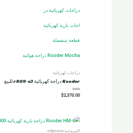
دراجات كهربائية
در
اجات نارية كهربائية
قطعة منفصلة
Rooder Mocha دراجة هوائية
دراجات كهربائية
Rooder دراجة كهربائية r809-s3 للبيع
R
$
2,370.00
a
t
e
d
0
o
u
t
o
المروحية citycoco