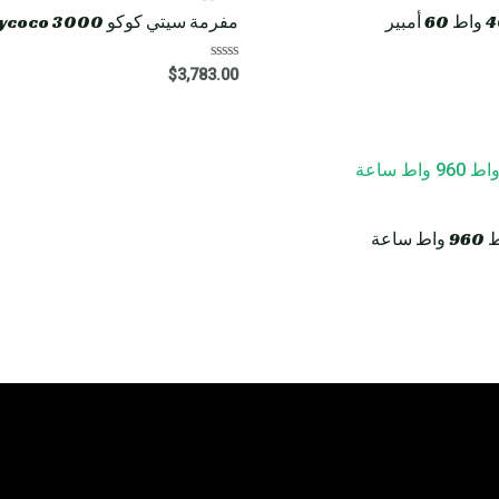
مفرمة سيتي كوكو HM8 Rooder citycoco 3000 واط 40 أمبير
R
$
3,783.00
a
t
e
d
0
o
u
t
o
f
5