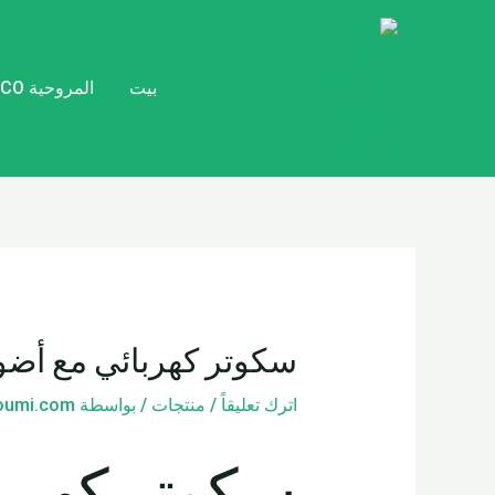
خطي
تصفّح
لى
المقالات
لمحتوى
بيت
المروحية CITYCOCO
سكوتر كهربائي مع أضواء
اترك تعليقاً
/
منتجات
/ بواسطة
loumi.com
سكوتر كهربا