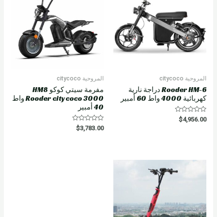
f
5
المروحية citycoco
المروحية citycoco
Rooder HM-6 دراجة نارية
مفرمة سيتي كوكو HM8
كهربائية 4000 واط 60 أمبير
Rooder citycoco 3000 واط
40 أمبير
R
$
4,956.00
a
R
$
3,783.00
t
a
e
t
d
e
0
d
o
0
u
o
t
u
o
t
f
o
5
f
5