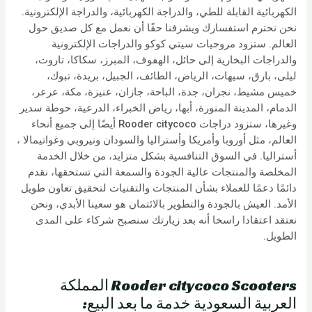
الكهربائية القابلة للطي، والدراجة الكهربائية، والدراجة الإلكترونية.
نحن نحترم استفسارك ويشرفنا حقًا أن نعمل مع كل صديق حول
العالم. ستزود مروحيات سيتي كوكو والدراجات الإلكترونية
والدراجات البخارية إلى حائل، الهفوف، المبرز، سكاكا، تاروت،
ليلى، بارق، سيهات، الرياض، الطائف، الجبيل، بريدة، تبوك،
خميس مشيط، نجران، جدة، الباحة، جازان، عنيزة، مكة، عرعر،
الدمام، المدينة المنورة، أبها، رياض الخبراء، الدرعية، حوطة سدير
وغيرها، ستزود دراجات Rooder citycoco أيضًا إلى جميع أنحاء
العالم، مثل أوروبا وأمريكا وأستراليا والسودان ونيروبي وغواتيمالا ،
أستراليا. في السوق التنافسية بشكل متزايد، من خلال الخدمة
المخلصة والمنتجات عالية الجودة والسمعة التي تستحقها، نقدم
دائمًا دعمًا للعملاء بشأن المنتجات والتقنيات لتحقيق تعاون طويل
الأمد. العيش بالجودة والتطوير بالائتمان هو سعينا الأبدي، ونحن
نعتقد اعتقادا راسخا أنه بعد زيارتك سنصبح شركاء على المدى
الطويل.
Rooder citycoco Scooters المملكة
العربية السعودية خدمة ما بعد البيع: